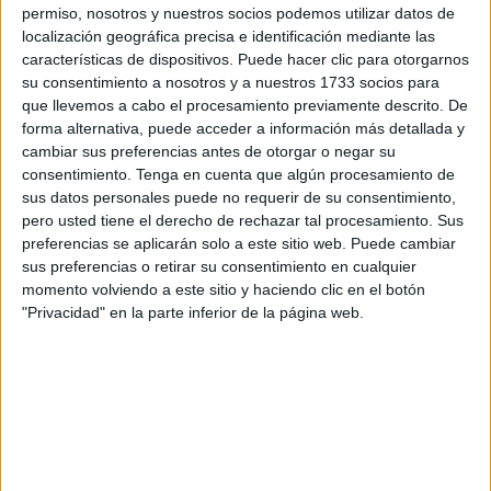
permiso, nosotros y nuestros socios podemos utilizar datos de
localización geográfica precisa e identificación mediante las
La asociación trasladó la crítica situación del polvorín a la
características de dispositivos. Puede hacer clic para otorgarnos
Subsecretaría de Defensa tras conocer, a través del
su consentimiento a nosotros y a nuestros 1733 socios para
personal destinado, el
grave deterioro de las
que llevemos a cabo el procesamiento previamente descrito. De
instalaciones
.
forma alternativa, puede acceder a información más detallada y
cambiar sus preferencias antes de otorgar o negar su
El Mando de Personal del Ejército de Tierra
ha remitido
consentimiento.
Tenga en cuenta que algún procesamiento de
sus datos personales puede no requerir de su consentimiento,
respuesta
en la que se detalla la periodicidad de las
pero usted tiene el derecho de rechazar tal procesamiento. Sus
revisiones en el polvorín, la cadena de responsabilidad y,
preferencias se aplicarán solo a este sitio web. Puede cambiar
especialmente,
las medidas que se van a adoptar
.
sus preferencias o retirar su consentimiento en cualquier
momento volviendo a este sitio y haciendo clic en el botón
Tal y como explica ATME en una nota informativa dirigida a
"Privacidad" en la parte inferior de la página web.
los socios y que ha compartido con
El Faro de Ceuta
, se
les ha confirmado que “la instalación” del polvorín del
Renegado es “
revisada diariamente mediante partes de
relevo
” y que la USBAD “realiza visitas periódicas”.
Última revisión técnica en 2025