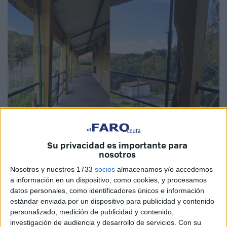
Imagen de archivo
Su privacidad es importante para
nosotros
Nosotros y nuestros 1733
socios
almacenamos y/o accedemos
a información en un dispositivo, como cookies, y procesamos
La
Asociación de Tropa y Marinería Española (ATME)
datos personales, como identificadores únicos e información
ya ha recibido respuesta oficial sobre las medidas que se
estándar enviada por un dispositivo para publicidad y contenido
van a adoptar en el Cuerpo de Guardia del
polvorín del
personalizado, medición de publicidad y contenido,
investigación de audiencia y desarrollo de servicios.
Con su
Renegado
, en Ceuta.