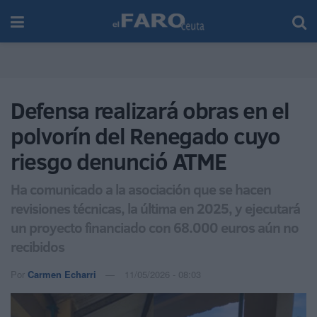
Defensa realizará obras en el
polvorín del Renegado cuyo
riesgo denunció ATME
Ha comunicado a la asociación que se hacen
revisiones técnicas, la última en 2025, y ejecutará
un proyecto financiado con 68.000 euros aún no
recibidos
Por
Carmen Echarri
11/05/2026 - 08:03