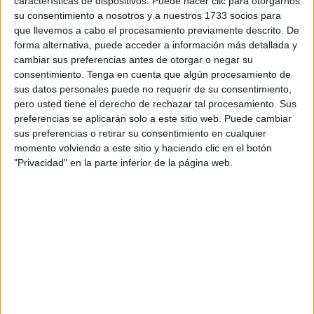
características de dispositivos. Puede hacer clic para otorgarnos
este viernes.
su consentimiento a nosotros y a nuestros 1733 socios para
que llevemos a cabo el procesamiento previamente descrito. De
Fue el pasado mes de octubre cuando la
Dirección
forma alternativa, puede acceder a información más detallada y
cambiar sus preferencias antes de otorgar o negar su
Provincial de Ceuta
acordó realizar una convocatoria
consentimiento.
Tenga en cuenta que algún procesamiento de
para la elaboración de una lista de aspirantes a cubrir
sus datos personales puede no requerir de su consentimiento,
plazas docentes en régimen de interinidad, en función de
pero usted tiene el derecho de rechazar tal procesamiento. Sus
las necesidades en el curso 2024/25, de los Cuerpos de
preferencias se aplicarán solo a este sitio web. Puede cambiar
sus preferencias o retirar su consentimiento en cualquier
Secundaria, Sectores Singulares y EOI.
momento volviendo a este sitio y haciendo clic en el botón
"Privacidad" en la parte inferior de la página web.
Concretamente, se abrieron listas para cubrir las
especialidades de Lengua y Literatura, Dibujo, Ingles,
Música, Asesoría y Proc. Imagen Personal,
Construcciones Civiles y Edif., Informática, Procesos de
Diagnóstico Clínico y Ortoprotésico, Procesos y Medios De
Comunicación, Op. y Equipos de Prod. Agraria, Procesos
de Gestión Administrativa, Procedimientos Sanitarios y
Asistenciales, Procedimiento de Diagnóstico Clínico y
Ortoprotésico, Cocina y Pastelería, Mantenimiento de