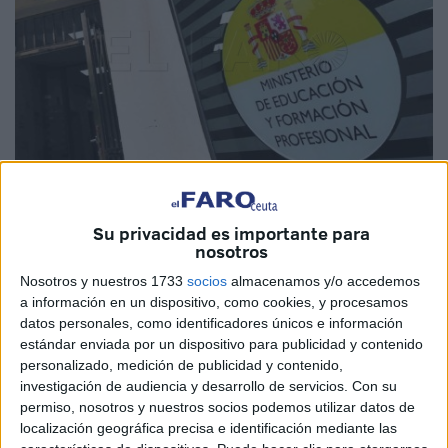
Imagen de archivo
Su privacidad es importante para
nosotros
Nosotros y nuestros 1733
socios
almacenamos y/o accedemos
a información en un dispositivo, como cookies, y procesamos
Decenas de aspirantes a desempeñar puestos en
régimen
datos personales, como identificadores únicos e información
de interinidad
en plazas de los
cuerpos docentes
estándar enviada por un dispositivo para publicidad y contenido
contemplados en la ley orgánica 2/2006, de 3 de mayo, de
personalizado, medición de publicidad y contenido,
investigación de audiencia y desarrollo de servicios.
Con su
educación, en las ciudades de Ceuta y
Melilla
, están
permiso, nosotros y nuestros socios podemos utilizar datos de
realizando este jueves las correspondientes pruebas de
localización geográfica precisa e identificación mediante las
acreditación de conocimientos, jornadas se continuarán