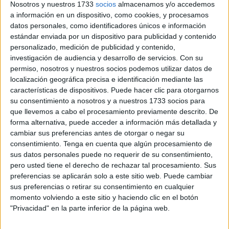
Nosotros y nuestros 1733
socios
almacenamos y/o accedemos
no se aplicaría a los que llegan de Ceuta.
a información en un dispositivo, como cookies, y procesamos
datos personales, como identificadores únicos e información
La empresa asume por
3,2 millones de euros
el
estándar enviada por un dispositivo para publicidad y contenido
suministro de los equipos y su
mantenimiento durante
personalizado, medición de publicidad y contenido,
investigación de audiencia y desarrollo de servicios.
Con su
tres años
del Sistema Europeo de Entradas y Salidas
permiso, nosotros y nuestros socios podemos utilizar datos de
(Entry Exit System, EES), en dichos recintos portuarios.
localización geográfica precisa e identificación mediante las
características de dispositivos. Puede hacer clic para otorgarnos
Además, también deberá ofrecer
la formación
necesaria
su consentimiento a nosotros y a nuestros 1733 socios para
para el
personal auxiliar de apoyo a la Policía Nacional.
que llevemos a cabo el procesamiento previamente descrito. De
forma alternativa, puede acceder a información más detallada y
Operativos coincidiendo con la OPE
cambiar sus preferencias antes de otorgar o negar su
consentimiento.
Tenga en cuenta que algún procesamiento de
sus datos personales puede no requerir de su consentimiento,
Tal y como explica la Autoridad Portuaria de Algeciras, “los
pero usted tiene el derecho de rechazar tal procesamiento. Sus
nuevos controles estarán operativos
antes del verano
y
preferencias se aplicarán solo a este sitio web. Puede cambiar
afectarán a la
entrada y salida de ciudadanos no
sus preferencias o retirar su consentimiento en cualquier
momento volviendo a este sitio y haciendo clic en el botón
comunitarios
, que deberán proporcionar datos
"Privacidad" en la parte inferior de la página web.
biométricos”.