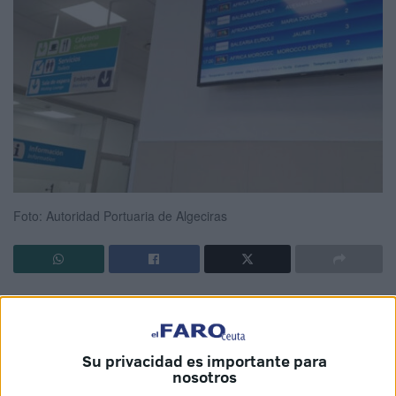
Foto: Autoridad Portuaria de Algeciras
La empresa
Inetum España
ha sido la adjudicataria de la
implementación de los nuevos
controles fronterizos del
territorio Schengen
en las terminales de pasajeros de los
Su privacidad es importante para
puertos de Algeciras y Tarifa
, para aquellos
viajeros
nosotros
procedentes de Tánger (Marruecos)
. En principio, aún