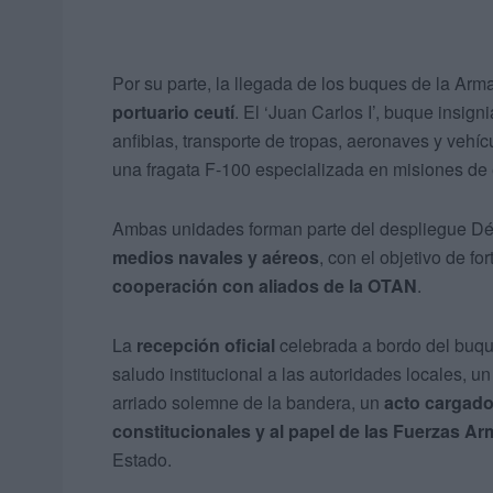
Por su parte, la llegada de los buques de la Ar
portuario ceutí
. El ‘Juan Carlos I’, buque insi
anfibias, transporte de tropas, aeronaves y vehíc
una fragata F-100 especializada en misiones de 
Ambas unidades forman parte del despliegue Déd
medios navales y aéreos
, con el objetivo de fo
cooperación con aliados de la OTAN
.
La
recepción oficial
celebrada a bordo del buque
saludo institucional a las autoridades locales, un
arriado solemne de la bandera, un
acto cargado
constitucionales y al papel de las Fuerzas A
Estado.