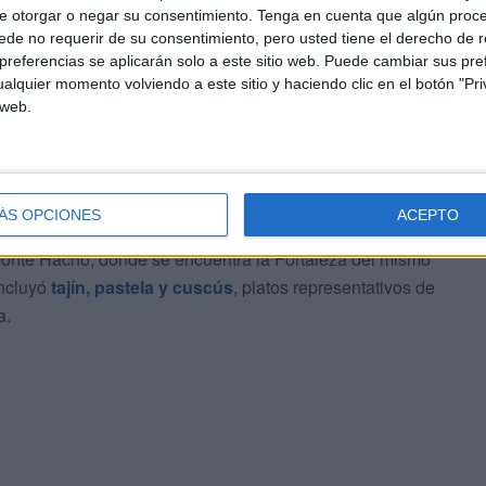
e otorgar o negar su consentimiento.
Tenga en cuenta que algún proc
de no requerir de su consentimiento, pero usted tiene el derecho de r
referencias se aplicarán solo a este sitio web. Puede cambiar sus pref
cesa Leonor también protagonizó un
encuentro muy
alquier momento volviendo a este sitio y haciendo clic en el botón "Pri
 web.
gionario
en el
Acuartelamiento García Aldave
. El acto
ra',
la bebida tradicional legionaria, en un ambiente
ÁS OPCIONES
ACEPTO
a al trono aprovechó la visita para conocer más de cerca
Monte Hacho, donde se encuentra la Fortaleza del mismo
incluyó
tajín, pastela y cuscús
, platos representativos de
a.