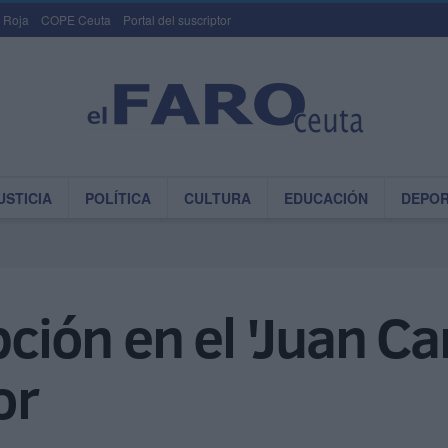
 Roja
COPE Ceuta
Portal del suscriptor
USTICIA
POLÍTICA
CULTURA
EDUCACIÓN
DEPO
pción en el 'Juan Car
or