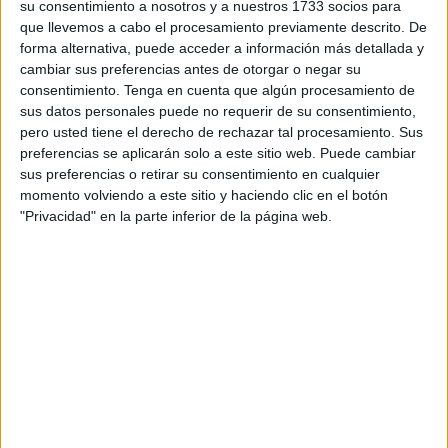
su consentimiento a nosotros y a nuestros 1733 socios para
España”, expresan desde la entidad.
que llevemos a cabo el procesamiento previamente descrito. De
forma alternativa, puede acceder a información más detallada y
De la misma forma, insisten en “volver a retomar las
cambiar sus preferencias antes de otorgar o negar su
negociaciones y que se llegue por fin a un acuerdo
consentimiento.
Tenga en cuenta que algún procesamiento de
sus datos personales puede no requerir de su consentimiento,
económico para dar solución a la
cobertura sanitaria
de
pero usted tiene el derecho de rechazar tal procesamiento. Sus
estos ciudadanos españoles”.
preferencias se aplicarán solo a este sitio web. Puede cambiar
sus preferencias o retirar su consentimiento en cualquier
“Hay que tener en cuenta que con la cobertura baja que
momento volviendo a este sitio y haciendo clic en el botón
existía hasta ahora la calidad asistencial estaba bajando
"Privacidad" en la parte inferior de la página web.
considerablemente según nos han indicado en diferentes
ocasiones los mutualistas”, declaran desde la entidad
social española.
Pero no se quedan solo en eso, sino que, además,
señalan que este asunto “podría llegar a provocar un
auténtico problema para la sanidad pública”, debido a que
“si desaparece Muface la mayoría de funcionarios pasarían
a la sanidad pública” y ello tendría varias consecuencias.