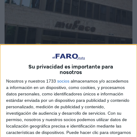
Su privacidad es importante para
nosotros
Imagen de archivo
Nosotros y nuestros 1733
socios
almacenamos y/o accedemos
a información en un dispositivo, como cookies, y procesamos
datos personales, como identificadores únicos e información
estándar enviada por un dispositivo para publicidad y contenido
Asociación Española de Consumidores (
Asescon
) exige
personalizado, medición de publicidad y contenido,
una solución para “acabar con la incertidumbre actual” que
investigación de audiencia y desarrollo de servicios.
Con su
poseen 1,5 millones de empleados públicos
acogidos a
permiso, nosotros y nuestros socios podemos utilizar datos de
localización geográfica precisa e identificación mediante las
Muface
, muchos de ellos en Ceuta, “tras el enfrentamiento
características de dispositivos. Puede hacer clic para otorgarnos
actual entre
empresas aseguradoras
con el Gobierno de