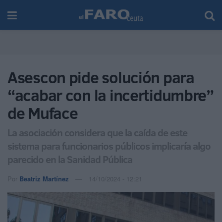
Asescon pide solución para
“acabar con la incertidumbre”
de Muface
La asociación considera que la caída de este
sistema para funcionarios públicos implicaría algo
parecido en la Sanidad Pública
Por
Beatriz Martínez
14/10/2024 - 12:21