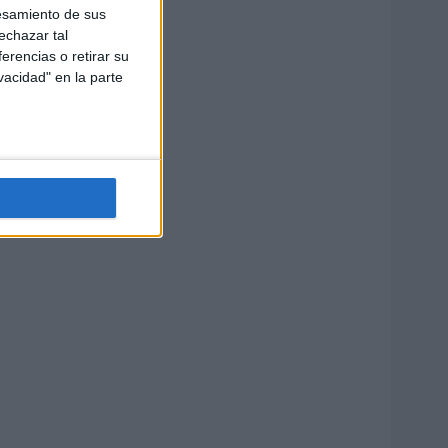
esamiento de sus
echazar tal
erencias o retirar su
vacidad" en la parte