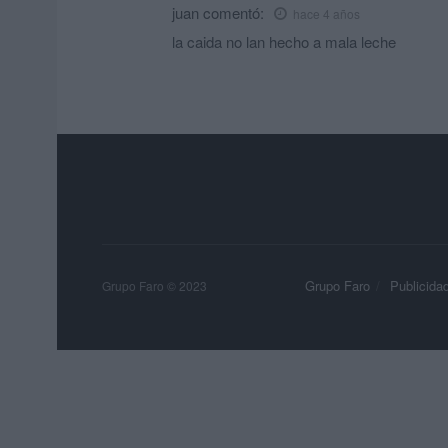
juan
comentó:
hace 4 años
la caida no lan hecho a mala leche
Grupo Faro
Publicida
Grupo Faro © 2023