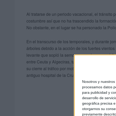
Al tratarse de un periodo vacacional, el tránsit
costumbre así que no ha trascendido la formación
No obstante, en el lugar se ha personado la Poli
En el transcurso de los temporales, y durante jo
árboles debido a la acción de los fuertes vientos
levante que sopló la semana pasada, y que obligó
entre Ceuta y Algeciras, tumbó ejemplares.
Tal 
su cierre al tráfico por motivos de seguridad) y 
antiguo hospital de la Cruz Roja.
Nosotros y nuestro
procesamos datos per
para publicidad y co
desarrollo de servici
geográfica precisa e 
otorgarnos su conse
previamente descrito