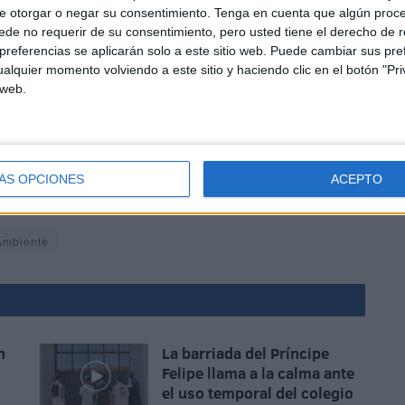
 la caída de este árbol en el Puente del Quemadero tenga
e otorgar o negar su consentimiento.
Tenga en cuenta que algún proc
de no requerir de su consentimiento, pero usted tiene el derecho de r
ncia en un corto periodo de tiempo.
referencias se aplicarán solo a este sitio web. Puede cambiar sus pref
alquier momento volviendo a este sitio y haciendo clic en el botón "Pri
 web.
ÁS OPCIONES
ACEPTO
Ambiente
n
La barriada del Príncipe
Felipe llama a la calma ante
el uso temporal del colegio