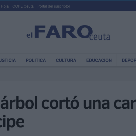
 Roja
COPE Ceuta
Portal del suscriptor
USTICIA
POLÍTICA
CULTURA
EDUCACIÓN
DEPO
 árbol cortó una ca
cipe