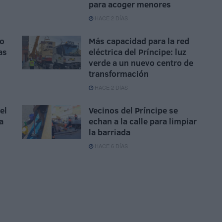
para acoger menores
HACE 2 DÍAS
do
Más capacidad para la red
as
eléctrica del Príncipe: luz
verde a un nuevo centro de
transformación
HACE 2 DÍAS
el
Vecinos del Príncipe se
a
echan a la calle para limpiar
la barriada
HACE 6 DÍAS