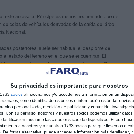
o por este acceso al Príncipe es menos frecuentado que de
 de colas de vehículos derivadas de la caída del árbol.
cía Nacional.
rnadas posteriores, suele ser habitual el desplome de
 o el estado del terreno en el que se encuentran. El
 incluso a la interrupción de las conexiones marítimas
fue el caso del el Paseo de las Palmeras
(que obligó a
de otro camino de San Amaro, en los alrededores del
Su privacidad es importante para nosotros
s 1733
socios
almacenamos y/o accedemos a información en un disposit
sonales, como identificadores únicos e información estándar enviada 
ntenido personalizado, medición de publicidad y contenido, investigaci
os.
Con su permiso, nosotros y nuestros socios podemos utilizar datos 
identificación mediante las características de dispositivos. Puede hacer
ntimiento a nosotros y a nuestros 1733 socios para que llevemos a ca
. De forma alternativa, puede acceder a información más detallada y 