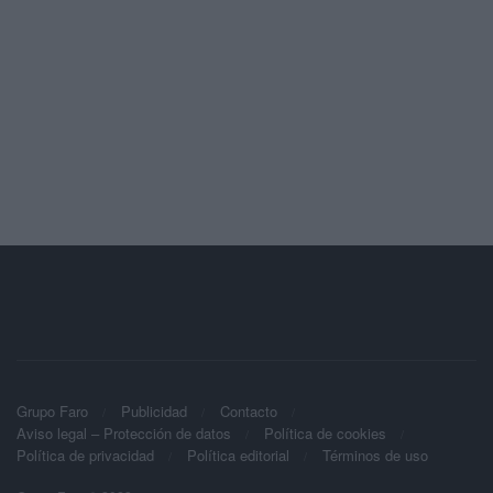
Grupo Faro
Publicidad
Contacto
Aviso legal – Protección de datos
Política de cookies
Política de privacidad
Política editorial
Términos de uso