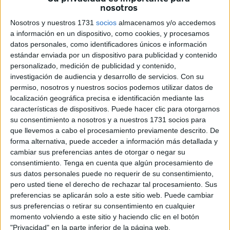
nosotros
Son muchas las mujeres que se han unido al mismo. Y es
Nosotros y nuestros 1731
socios
almacenamos y/o accedemos
que, en variados casos, no han tenido la oportunidad de
ir
a información en un dispositivo, como cookies, y procesamos
a la escuela
datos personales, como identificadores únicos e información
y no saben ni escribir su propio nombre.
estándar enviada por un dispositivo para publicidad y contenido
Estas clases son para estas mujeres como un soplo de
personalizado, medición de publicidad y contenido,
investigación de audiencia y desarrollo de servicios.
Con su
aire fresco. Una segunda oportunidad para aprender,
permiso, nosotros y nuestros socios podemos utilizar datos de
hacerse más independientes y tener más autonomía en su
localización geográfica precisa e identificación mediante las
día a día.
características de dispositivos. Puede hacer clic para otorgarnos
su consentimiento a nosotros y a nuestros 1731 socios para
que llevemos a cabo el procesamiento previamente descrito. De
forma alternativa, puede acceder a información más detallada y
cambiar sus preferencias antes de otorgar o negar su
consentimiento.
Tenga en cuenta que algún procesamiento de
sus datos personales puede no requerir de su consentimiento,
pero usted tiene el derecho de rechazar tal procesamiento. Sus
preferencias se aplicarán solo a este sitio web. Puede cambiar
sus preferencias o retirar su consentimiento en cualquier
momento volviendo a este sitio y haciendo clic en el botón
"Privacidad" en la parte inferior de la página web.