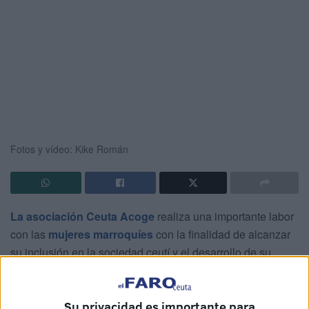
Fotos y vídeo: Kike Román
La asociación Ceuta Acoge
realiza una importante labor
con las
mujeres marroquíes
con la finalidad de alcanzar
su inclusión en la sociedad ceutí y el desarrollo de su
autonomía personal. Para lograrlo, llevan a cabo
diferentes proyectos y uno de ellos es el relativo a las
clases de español y alfabetización
Su privacidad es importante para
.