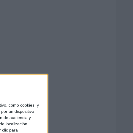
ivo, como cookies, y
por un dispositivo
ón de audiencia y
de localización
 clic para