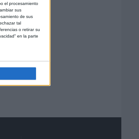
bo el procesamiento
cambiar sus
esamiento de sus
echazar tal
erencias o retirar su
vacidad" en la parte