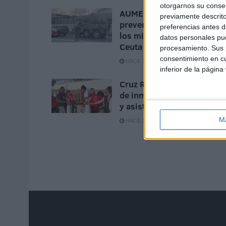
otorgarnos su conse
AUME reclama preparació
previamente descrito
preventiva y material para
preferencias antes d
los militares destinados e
datos personales pue
Ceuta
procesamiento. Sus p
consentimiento en cu
HACE 1 HORA
inferior de la página
Cruz Roja abastece a cient
de inmigrantes con alimen
y asistencia médica
M
HACE 2 HORAS