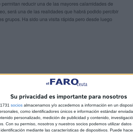
e permitan reducir una de las mayores calamidades de
eo, será una de las realidades que habrá podido percibir
es grupos. Ha sido una visita rápida pero desde luego
Su privacidad es importante para nosotros
Las fragatas Santa María y
s 1731
socios
almacenamos y/o accedemos a información en un disposit
sonales, como identificadores únicos e información estándar enviada 
Navarra, en Ceuta para
ntenido personalizado, medición de publicidad y contenido, investigaci
reforzar la seguridad
os.
Con su permiso, nosotros y nuestros socios podemos utilizar datos 
HACE 35 MINUTOS
identificación mediante las características de dispositivos. Puede hacer