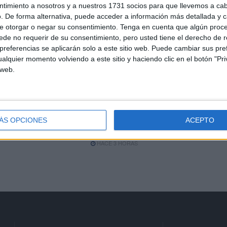
ntimiento a nosotros y a nuestros 1731 socios para que llevemos a ca
n
La Estación del Ferrocarril
. De forma alternativa, puede acceder a información más detallada y 
estalla: "Vivimos con miedo
e otorgar o negar su consentimiento.
Tenga en cuenta que algún proc
n
y la policía no aparece"
de no requerir de su consentimiento, pero usted tiene el derecho de r
referencias se aplicarán solo a este sitio web. Puede cambiar sus pref
HACE 2 HORAS
alquier momento volviendo a este sitio y haciendo clic en el botón "Pri
 web.
os
Vivas traslada al Rey la
to
"situación crítica" de Ceuta
y reclama recuperar la
normalidad tras la crisis
ÁS OPCIONES
ACEPTO
fronteriza
HACE 3 HORAS