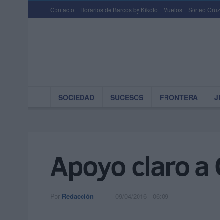
Contacto
Horarios de Barcos by Kikoto
Vuelos
Sorteo Cruz
SOCIEDAD
SUCESOS
FRONTERA
J
Apoyo claro a
Por
Redacción
09/04/2016 - 06:09