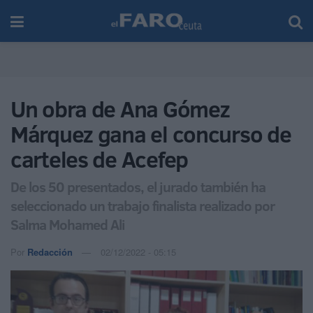
Un obra de Ana Gómez
Márquez gana el concurso de
carteles de Acefep
De los 50 presentados, el jurado también ha
seleccionado un trabajo finalista realizado por
Salma Mohamed Ali
Por
Redacción
02/12/2022 - 05:15