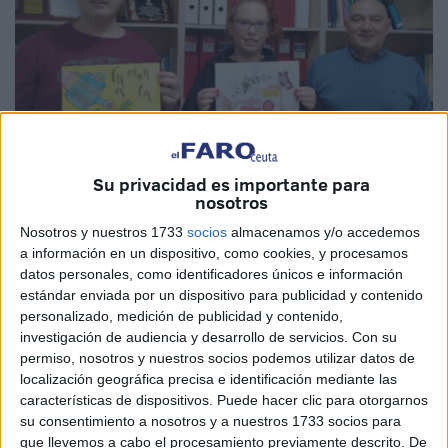
Su privacidad es importante para
nosotros
Nosotros y nuestros 1733
socios
almacenamos y/o accedemos
Imagen cedida
a información en un dispositivo, como cookies, y procesamos
datos personales, como identificadores únicos e información
estándar enviada por un dispositivo para publicidad y contenido
personalizado, medición de publicidad y contenido,
investigación de audiencia y desarrollo de servicios.
Con su
La Asociación Salud Mental Ceuta (
Acefep
) ha anunciado
permiso, nosotros y nuestros socios podemos utilizar datos de
el fallo del Jurado de la XIV edición de su
Concurso de
localización geográfica precisa e identificación mediante las
Carteles
. La autora de la obra seleccionada es Ana
características de dispositivos. Puede hacer clic para otorgarnos
Gómez Márquez.
su consentimiento a nosotros y a nuestros 1733 socios para
que llevemos a cabo el procesamiento previamente descrito. De