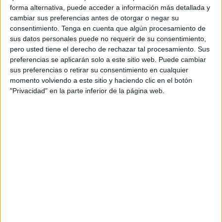
Este jueves, 1 de diciembre, se reunió el jurado encargado
forma alternativa, puede acceder a información más detallada y
de seleccionar el trabajo
ganador
, esta vez formado por
cambiar sus preferencias antes de otorgar o negar su
consentimiento.
Tenga en cuenta que algún procesamiento de
un miembro de la Junta Directiva, Patricia Martínez Cortés,
sus datos personales puede no requerir de su consentimiento,
un miembro del Comité pro Salud Mental en primera
pero usted tiene el derecho de rechazar tal procesamiento. Sus
persona, Adrián Jiménez Cruzado, y un colaborador
preferencias se aplicarán solo a este sitio web. Puede cambiar
voluntario de la entidad, Andrés Peña Cózar.
sus preferencias o retirar su consentimiento en cualquier
momento volviendo a este sitio y haciendo clic en el botón
En esta edición, de los 50 carteles presentados, ha sido
"Privacidad" en la parte inferior de la página web.
seleccionada como ganadora la obra propuesta por Ana
Gómez Márquez de la que se ha valorado el mensaje y la
creatividad.
El premio consistirá en la utilización del trabajo como
imagen de la difusión y visibilización positiva de la Salud
Mental, así como una tablet para la autora del cartel
ganador.
El jurado también ha seleccionado un trabajo finalista