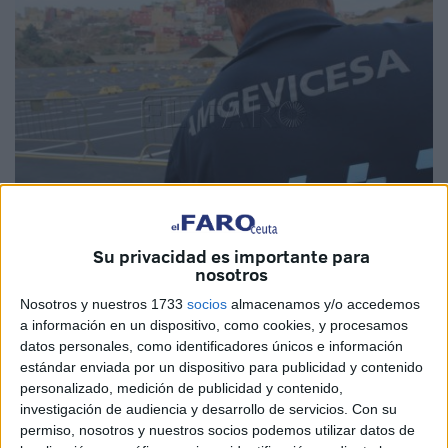
Su privacidad es importante para
nosotros
Imagen de archivo
Nosotros y nuestros 1733
socios
almacenamos y/o accedemos
a información en un dispositivo, como cookies, y procesamos
datos personales, como identificadores únicos e información
estándar enviada por un dispositivo para publicidad y contenido
El sindicato UGT en el
Ayuntamiento
de Ceuta ha
personalizado, medición de publicidad y contenido,
publicado este jueves los listados provisionales de
investigación de audiencia y desarrollo de servicios.
Con su
admitidos y excluidos (tanto del cupo general, como del de
permiso, nosotros y nuestros socios podemos utilizar datos de