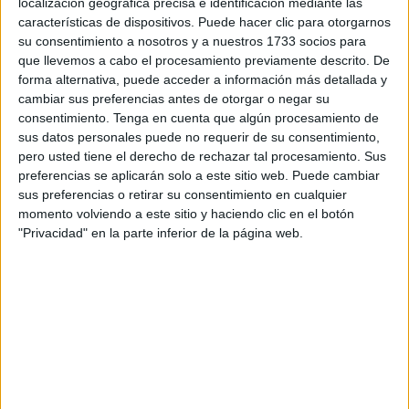
localización geográfica precisa e identificación mediante las
discapacidad) a los 84
puestos
de Auxiliar de
características de dispositivos. Puede hacer clic para otorgarnos
Servicios/Control en la empresa municipal Amgevicesa.
su consentimiento a nosotros y a nuestros 1733 socios para
De ellos, 78 se corresponden con el cupo general y 6
que llevemos a cabo el procesamiento previamente descrito. De
pertenecen al cupo de discapacidad.
forma alternativa, puede acceder a información más detallada y
cambiar sus preferencias antes de otorgar o negar su
Se trata de las listas provisionales de aspirantes admitidos
consentimiento.
Tenga en cuenta que algún procesamiento de
y excluidos en la convocatoria por turno libre, mediante el
sus datos personales puede no requerir de su consentimiento,
pero usted tiene el derecho de rechazar tal procesamiento. Sus
sistema de concurso-oposición.
preferencias se aplicarán solo a este sitio web. Puede cambiar
sus preferencias o retirar su consentimiento en cualquier
Lista de admitidos - Cupo general
momento volviendo a este sitio y haciendo clic en el botón
"Privacidad" en la parte inferior de la página web.
Lista de excluidos - Cupo general
Lista de admitidos - Cupo discapacidad
Lista de excluidos - Cupo general
Las bases de esta convocatoria fueron publicadas en
el BOCCE a mediados de agosto
y se trata de puestos
que que hasta la fecha se venían desarrollando con