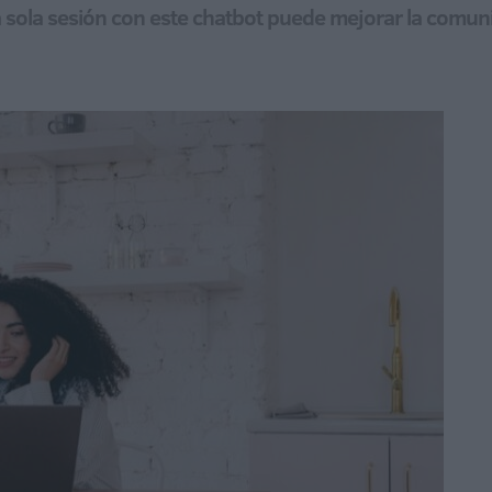
sola sesión con este chatbot puede mejorar la comunic