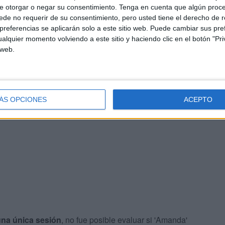
e otorgar o negar su consentimiento.
Tenga en cuenta que algún proc
de no requerir de su consentimiento, pero usted tiene el derecho de r
ón, la calidad de la relación en general y su bienestar
referencias se aplicarán solo a este sitio web. Puede cambiar sus pref
emanas más tarde. Finalmente,
122 de los 130 del grupo
alquier momento volviendo a este sitio y haciendo clic en el botón "Pri
tura completaron el seguimiento
.
 web.
: tanto quienes hablaron con 'Amanda' como quienes
ón, en la satisfacción con la relación y en su propio
ÁS OPCIONES
ACEPTO
manas después de la intervención.
una única sesión
, no fue posible evaluar si 'Amanda'