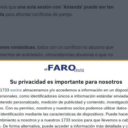
evela que
una sola sesión con 'Amanda' puede ser tan
da
para afrontar conflictos de pareja.
iones románticas
, todos con un conflicto no abusivo que
entos de autolesión, circunstancias abusivas o que no
 quedaron excluidos del estudio.
n 'Amanda'
en al menos 20 intercambios
Su privacidad es importante para nosotros
una tarea de escritura
en la que debían reevaluar el
s 1733
socios
almacenamos y/o accedemos a información en un disposit
al.
sonales, como identificadores únicos e información estándar enviada 
ntenido personalizado, medición de publicidad y contenido, investigaci
os.
Con su permiso, nosotros y nuestros socios podemos utilizar datos 
identificación mediante las características de dispositivos. Puede hacer
ntimiento a nosotros y a nuestros 1733 socios para que llevemos a ca
. De forma alternativa, puede acceder a información más detallada y 