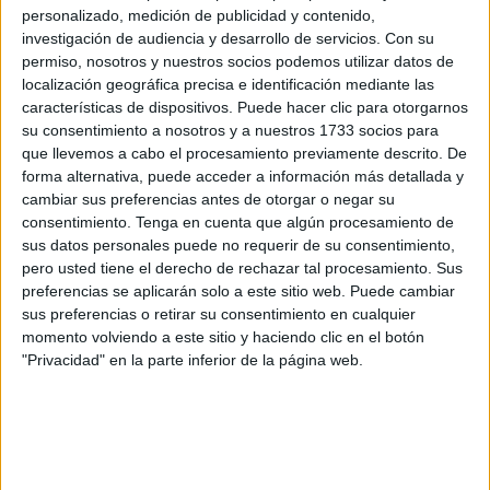
personalizado, medición de publicidad y contenido,
El encargado de presentar esta iniciativa será el
investigación de audiencia y desarrollo de servicios.
Con su
presidente de la Ciudad,
Juan Vivas
, que participará este
permiso, nosotros y nuestros socios podemos utilizar datos de
viernes, 5 de junio, en un acto que tendrá lugar en Madrid
localización geográfica precisa e identificación mediante las
y que servirá para dar a conocer los
objetivos y
características de dispositivos. Puede hacer clic para otorgarnos
su consentimiento a nosotros y a nuestros 1733 socios para
contenidos de este encuentro
previsto para el próximo
que llevemos a cabo el procesamiento previamente descrito. De
10 de junio en Ceuta.
forma alternativa, puede acceder a información más detallada y
cambiar sus preferencias antes de otorgar o negar su
Un foro para analizar el futuro de la
consentimiento.
Tenga en cuenta que algún procesamiento de
sus datos personales puede no requerir de su consentimiento,
innovación
pero usted tiene el derecho de rechazar tal procesamiento. Sus
preferencias se aplicarán solo a este sitio web. Puede cambiar
La presentación se desarrollará en
Forbes House
, donde
sus preferencias o retirar su consentimiento en cualquier
momento volviendo a este sitio y haciendo clic en el botón
también intervendrá el CEO de
Forbes España
,
Ignacio
"Privacidad" en la parte inferior de la página web.
Quintana
.
Durante el acto se expondrán las principales líneas de
trabajo del
Forbes Ceuta Tech Summit 2026
, una cita
que reunirá a representantes del mundo empresarial,