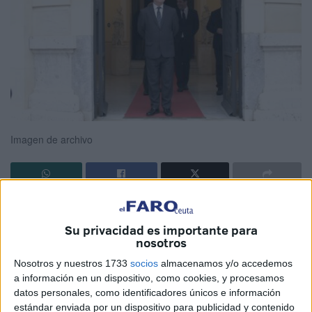
Imagen de archivo
Ceuta dará un nuevo paso en su estrategia de
posicionamiento como
destino para la
innovación
y la
Su privacidad es importante para
nosotros
economía digital
con la presentación oficial del
Forbes
Ceuta Tech Summit
2026
, un foro que aspira a
Nosotros y nuestros 1733
socios
almacenamos y/o accedemos
convertirse en
un espacio de referencia
para el debate
a información en un dispositivo, como cookies, y procesamos
datos personales, como identificadores únicos e información
sobre tecnología, inversión y transformación económica.
estándar enviada por un dispositivo para publicidad y contenido