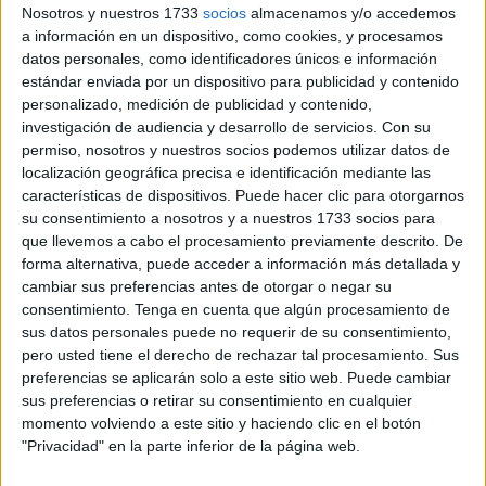
Nosotros y nuestros 1733
socios
almacenamos y/o accedemos
a información en un dispositivo, como cookies, y procesamos
Los protagonistas se servirán de una plataforma digital
datos personales, como identificadores únicos e información
para dar rienda suelta a su talento. Contarán con
una web
estándar enviada por un dispositivo para publicidad y contenido
con servicio de lectoescritura
. El mismo debe estar
personalizado, medición de publicidad y contenido,
abierto tanto para los niños como para los profesionales.
investigación de audiencia y desarrollo de servicios.
Con su
permiso, nosotros y nuestros socios podemos utilizar datos de
El profesor junto con sus pupilos diseñará un relato con la
localización geográfica precisa e identificación mediante las
características de dispositivos. Puede hacer clic para otorgarnos
ayuda de autores literarios del mundo real. La iniciativa
su consentimiento a nosotros y a nuestros 1733 socios para
persigue como meta
la estimulación del gusto por la
que llevemos a cabo el procesamiento previamente descrito. De
lectura
al mismo tiempo que se refuerzan habilidades
forma alternativa, puede acceder a información más detallada y
como la expresión escrita.
cambiar sus preferencias antes de otorgar o negar su
consentimiento.
Tenga en cuenta que algún procesamiento de
Un año
sus datos personales puede no requerir de su consentimiento,
pero usted tiene el derecho de rechazar tal procesamiento. Sus
preferencias se aplicarán solo a este sitio web. Puede cambiar
El paso a paso para hilvanar las páginas que darán vida
sus preferencias o retirar su consentimiento en cualquier
una narración se recorrerá
durante un año
. El contrato de
momento volviendo a este sitio y haciendo clic en el botón
"Privacidad" en la parte inferior de la página web.
este medio virtual, que no es prorrogable, cuenta con ese
periodo de tiempo de uso a partir de la formalización del