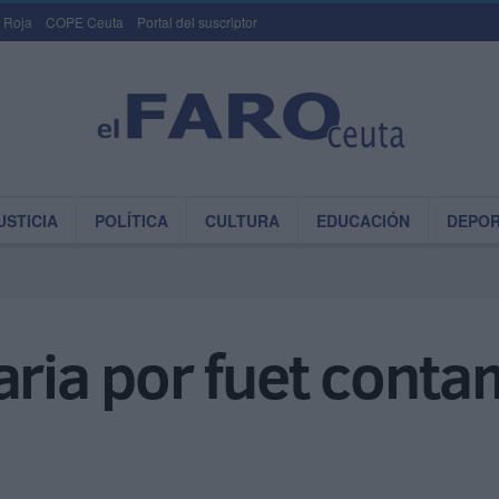
 Roja
COPE Ceuta
Portal del suscriptor
USTICIA
POLÍTICA
CULTURA
EDUCACIÓN
DEPO
aria por fuet cont