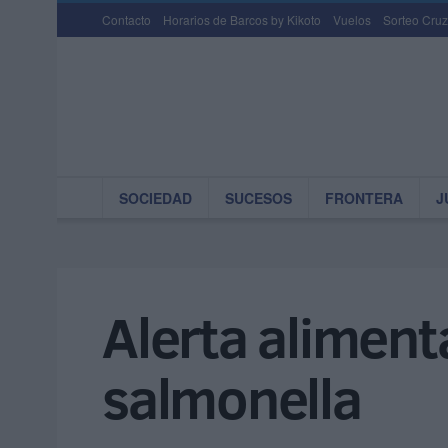
Contacto
Horarios de Barcos by Kikoto
Vuelos
Sorteo Cruz
SOCIEDAD
SUCESOS
FRONTERA
J
Alerta aliment
salmonella