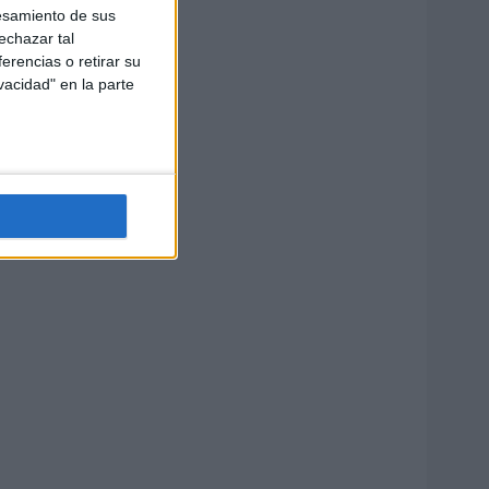
esamiento de sus
echazar tal
erencias o retirar su
vacidad" en la parte