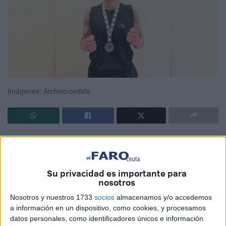
Imágenes: Archivo/cedida
El luchador de Ceuta,
Alejandro Jaramillo
de
Vikingos
Sport Center
, disputará el campeonato del mundo
profesional de k1 de la
Federación WKU
en la categoría
Su privacidad es importante para
de menos de 75 kg el próximo 8 de noviembre en la ciudad
nosotros
de
Bilzen
(Bélgica) .
Nosotros y nuestros 1733
socios
almacenamos y/o accedemos
a información en un dispositivo, como cookies, y procesamos
El luchador caballa está haciendo poniéndose desde ya
datos personales, como identificadores únicos e información