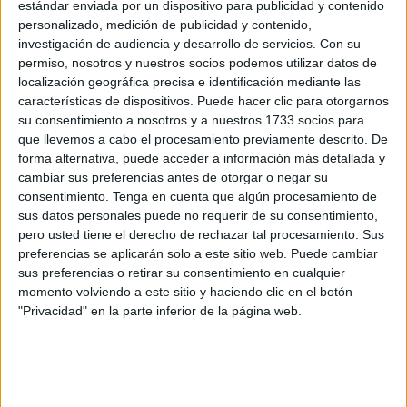
apunto para la cita con una preparación intensa en su club
estándar enviada por un dispositivo para publicidad y contenido
de Kickboxing en la Ciudad Autónoma con la intención de
personalizado, medición de publicidad y contenido,
investigación de audiencia y desarrollo de servicios.
Con su
llegar a ser al primer campeón del mundo Profesional de
permiso, nosotros y nuestros socios podemos utilizar datos de
K1 de la historia de Ceuta.
localización geográfica precisa e identificación mediante las
características de dispositivos. Puede hacer clic para otorgarnos
“Todo nuestro apoyo y ánimos para este gran atleta, y todo
su consentimiento a nosotros y a nuestros 1733 socios para
el orgullo de nuestro país por tener esta gran oportunidad,
que llevemos a cabo el procesamiento previamente descrito. De
para nuestro querido Alejandro”, destacan desde la
forma alternativa, puede acceder a información más detallada y
cambiar sus preferencias antes de otorgar o negar su
Federación de Kickboxing y Muaythai
de Ceuta.
consentimiento.
Tenga en cuenta que algún procesamiento de
sus datos personales puede no requerir de su consentimiento,
La entrega y el talento de competidores como Jaramillo,
pero usted tiene el derecho de rechazar tal procesamiento. Sus
representante del espíritu combativo de Ceuta, aseguran
preferencias se aplicarán solo a este sitio web. Puede cambiar
que el nivel de la competición siga en ascenso,
sus preferencias o retirar su consentimiento en cualquier
prometiendo grandes emociones para las ediciones
momento volviendo a este sitio y haciendo clic en el botón
"Privacidad" en la parte inferior de la página web.
venideras.
Un bronce andaluz
Este pasado marzo, Alejandro, se alzó con un merecido