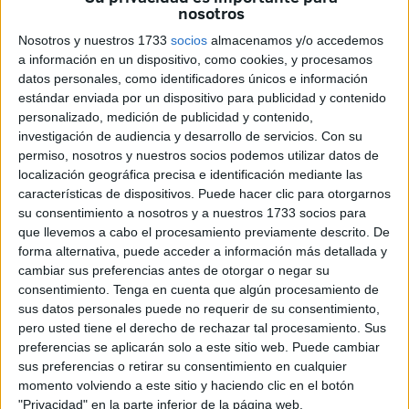
nosotros
El consumo de atracón sigue aumentado
Nosotros y nuestros 1733
socios
almacenamos y/o accedemos
y tiene mayor prevalencia entre los 15 y
a información en un dispositivo, como cookies, y procesamos
24 años.
datos personales, como identificadores únicos e información
estándar enviada por un dispositivo para publicidad y contenido
personalizado, medición de publicidad y contenido,
Vendarse los ojos ante el aumento del consumo de alcohol
investigación de audiencia y desarrollo de servicios.
Con su
coincidiendo con la Feria es en vano. La ingesta de esta
permiso, nosotros y nuestros socios podemos utilizar datos de
droga legal se dispara en las noches de las Fiestas
localización geográfica precisa e identificación mediante las
Patronales, según corroboran fuentes sanitarias, ya que la
características de dispositivos. Puede hacer clic para otorgarnos
su consentimiento a nosotros y a nuestros 1733 socios para
percepción de riesgo en torno a esta sustancia es muy
que llevemos a cabo el procesamiento previamente descrito. De
baja al tratarse de una ocasión especial y, en apenas seis
forma alternativa, puede acceder a información más detallada y
días, se bebe una cantidad ingente de alcohol.
cambiar sus preferencias antes de otorgar o negar su
consentimiento.
Tenga en cuenta que algún procesamiento de
Cruz Roja, entidad encargada del dispositivo sanitario
sus datos personales puede no requerir de su consentimiento,
preventivo para la Feria, atendió a tres personas por
pero usted tiene el derecho de rechazar tal procesamiento. Sus
preferencias se aplicarán solo a este sitio web. Puede cambiar
intoxicación etílica entre el martes y el miércoles. Una de
sus preferencias o retirar su consentimiento en cualquier
estas asistencias a jóvenes, como definió la institución
momento volviendo a este sitio y haciendo clic en el botón
sanitaria el perfil de los atendidos, requirió del traslado del
"Privacidad" en la parte inferior de la página web.