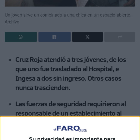
Un joven sirve un combinado a una chica en un espacio abierto.
Archivo
Cruz Roja atendió a tres jóvenes, de los
que uno fue trasladado al Hospital, e
Ingesa a dos sin ingreso. Otros casos
nunca trascienden.
Las fuerzas de seguridad requirieron al
responsable de un establecimiento al
tener indicios de que dispensó alcohol a
menores.
Su privacidad es importante para