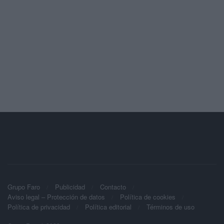
Grupo Faro
Publicidad
Contacto
Aviso legal – Protección de datos
Política de cookies
Política de privacidad
Política editorial
Términos de uso