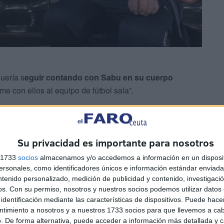
uería s
eguir contando con Sabu en su cuerpo
me con ellos al equipo de fútbol sala”.
ribiendo su historia deportiva junto
a la Unión África
ental.
Su privacidad es importante para nosotros
es entrenadores
como: “Chito, Quino, Taconi, Sergio
s 1733
socios
almacenamos y/o accedemos a información en un disposit
sonales, como identificadores únicos e información estándar enviada 
”.
ntenido personalizado, medición de publicidad y contenido, investigaci
os.
Con su permiso, nosotros y nuestros socios podemos utilizar datos 
o y Felipe siempre me dicen que soy lo mejor que hay en
identificación mediante las características de dispositivos. Puede hacer
ntimiento a nosotros y a nuestros 1733 socios para que llevemos a ca
. De forma alternativa, puede acceder a información más detallada y 