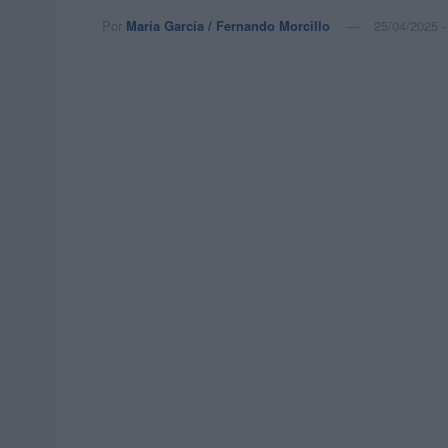
Por
María García / Fernando Morcillo
25/04/2025 -