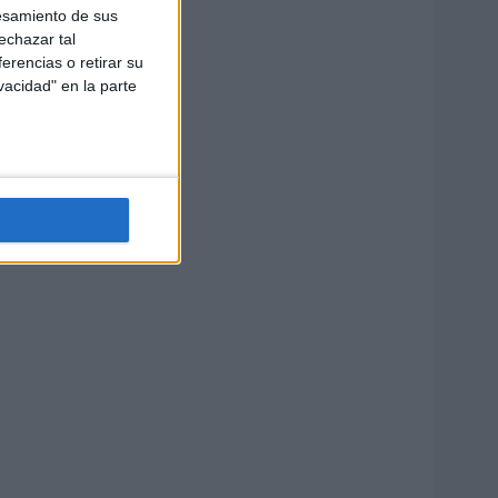
esamiento de sus
echazar tal
erencias o retirar su
vacidad" en la parte