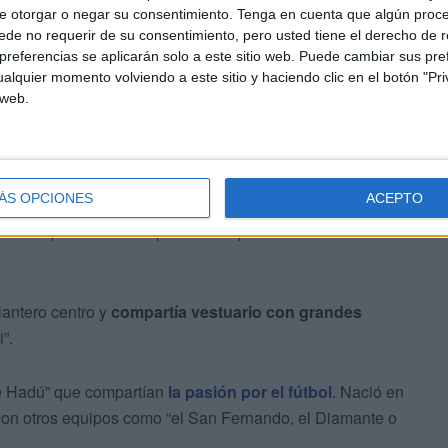
e otorgar o negar su consentimiento.
Tenga en cuenta que algún proc
de no requerir de su consentimiento, pero usted tiene el derecho de r
referencias se aplicarán solo a este sitio web. Puede cambiar sus pref
alquier momento volviendo a este sitio y haciendo clic en el botón "Pri
 web.
sapercibido
ÁS OPCIONES
ACEPTO
én ha estado dentro de los terrenos de juego
. Sus
”. Una época marcada por “un 54 que era casi todo de
antero centro y
compartía vestuario con grandes
”.
e Hadú” que compartían
la pasión por el fútbol
. Nació en
 con otros equipos como “el San Fernando, el Diamante o