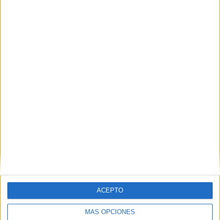
La entrada para ambos partidos es gratuita
para todo
aquel aficionado que quiera ver en directo a la Selección
Española en este torneo de preparación de cara al
próximo Mundial.
ACEPTO
MÁS OPCIONES