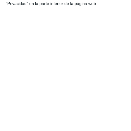
"Privacidad" en la parte inferior de la página web.
"
El trabajo de
la Federación de Baloncesto de Ceuta
,
de la Consejería de Turismo y Deporte y del ICD
, se ve
reflejado en esta actividad en la que la territorial caballa
quiere que se convierta en una
auténtica fiesta del
baloncesto"
, con actividades desde este mismo viernes
19 de julio.
La Selección Española Sub-17
femenina, en el 'Guillermo Molina'