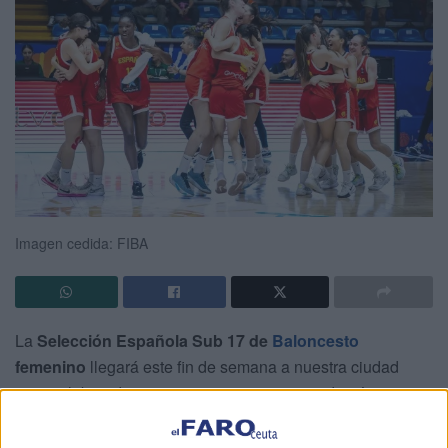
Imagen cedida: FIBA
La
Selección Española Sub 17 de
Baloncesto
femenino
llegará este fin de semana a nuestra ciudad
para celebrar dos encuentros amistosos y, además,
realizar actividades de cara a que todos los amantes de
este deporte puedan aprender tanto de los técnicos como