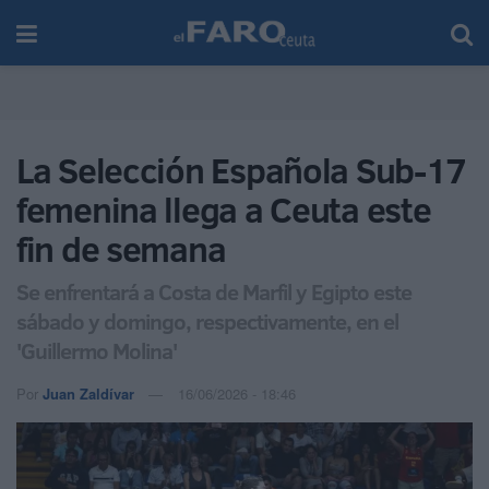
La Selección Española Sub-17
femenina llega a Ceuta este
fin de semana
Se enfrentará a Costa de Marfil y Egipto este
sábado y domingo, respectivamente, en el
'Guillermo Molina'
Por
Juan Zaldívar
16/06/2026 - 18:46