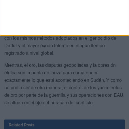
En consecuencia, Sudán sumido en la mayor emergencia
humanitaria del mundo, su población se siente relegada y
la nación se sumerge en una espiral de violencia y
sufrimiento indefinidos. Una consternación que no cesa
con los mismos métodos adoptados en el genocidio de
Darfur y el mayor éxodo interno en ningún tiempo
registrado a nivel global.
Mientras, el oro, las disputas geopolíticas y la opresión
étnica son la punta de lanza para comprender
exactamente lo que está aconteciendo en Sudán. Y como
no podía ser de otra manera, el control de los yacimientos
de oro por parte de la guerrilla y sus operaciones con EAU,
se atinan en el ojo del huracán del conflicto.
Related
Posts