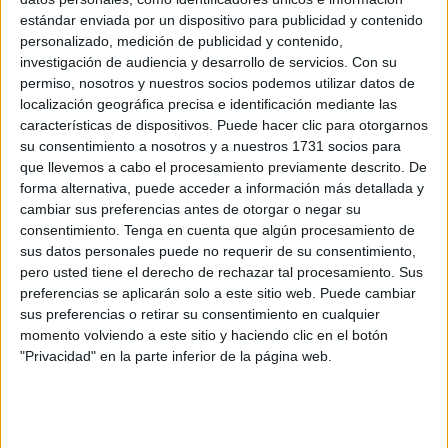
Árabes Unidos es tachado por Naciones Unidas (ONU) de
estándar enviada por un dispositivo para publicidad y contenido
proporcionar armas avanzadas, incluidos drones chinos, a
personalizado, medición de publicidad y contenido,
las RSF. Esta actuación externa ha convertido a Sudán en
investigación de audiencia y desarrollo de servicios.
Con su
un campo de batalla regional donde la paz parece
permiso, nosotros y nuestros socios podemos utilizar datos de
localización geográfica precisa e identificación mediante las
inadmisible.
características de dispositivos. Puede hacer clic para otorgarnos
su consentimiento a nosotros y a nuestros 1731 socios para
De todo ello, quedaría por encajar en las piezas de este
que llevemos a cabo el procesamiento previamente descrito. De
puzle la réplica o manifestación internacional, donde no
forma alternativa, puede acceder a información más detallada y
son pocos los que se atreven a calificarla de
cambiar sus preferencias antes de otorgar o negar su
despreciablemente exigua. Estados Unidos y otras
consentimiento.
Tenga en cuenta que algún procesamiento de
naciones han pretendido intervenir sin resultado alguno.
sus datos personales puede no requerir de su consentimiento,
pero usted tiene el derecho de rechazar tal procesamiento. Sus
Amén, que el Consejo de Seguridad de la ONU determinó
preferencias se aplicarán solo a este sitio web. Puede cambiar
poner el punto y final al mandato de la Misión Integrada de
sus preferencias o retirar su consentimiento en cualquier
Asistencia para la Transición (UNITAMS) de las Naciones
momento volviendo a este sitio y haciendo clic en el botón
Unidas en Sudán, sin que milite una mínima sospecha de
"Privacidad" en la parte inferior de la página web.
opción.
Sin soslayar, que algunos países prosiguen infringiendo el