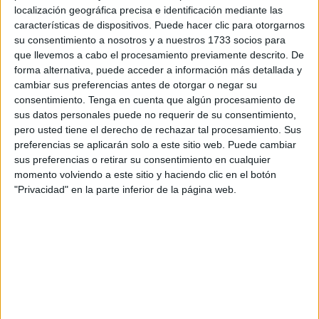
localización geográfica precisa e identificación mediante las
pic.twitter.com/ynO4GH3PvB
características de dispositivos. Puede hacer clic para otorgarnos
su consentimiento a nosotros y a nuestros 1733 socios para
— El Faro de Ceuta (@ElFarodeCeuta)
June
que llevemos a cabo el procesamiento previamente descrito. De
7, 2026
forma alternativa, puede acceder a información más detallada y
cambiar sus preferencias antes de otorgar o negar su
Un momento especial
consentimiento.
Tenga en cuenta que algún procesamiento de
sus datos personales puede no requerir de su consentimiento,
El
concierto avanzaba con normalidad
hasta que llegó
pero usted tiene el derecho de rechazar tal procesamiento. Sus
preferencias se aplicarán solo a este sitio web. Puede cambiar
uno de los momentos más especiales de la noche. Bad
sus preferencias o retirar su consentimiento en cualquier
Bunny se acercaba a la casita para bailar junto a los
momento volviendo a este sitio y haciendo clic en el botón
artistas y fans invitados, un lugar que podía ver Natalia
"Privacidad" en la parte inferior de la página web.
desde muy cerca.
Bad Bunny interpretaba
‘Si veo a tu mamá’
, una canción
que la ceutí conoce perfectamente y que lleva años
cantando. Mientras la mayoría de asistentes grababan la
actuación con sus teléfonos móviles,
ella decidió disfrutar
del momento sin pantallas
de por medio.