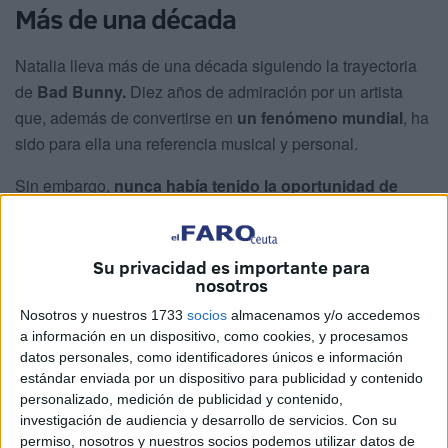
Más de una década
Natalia lleva más de una década siguiendo la trayectoria
de
Bad Bunny.
Diez años de admiración por un artista
que, además de convertirse en
un fenómeno mundial
, ha
sido para ella una referencia musical y personal.
Sin embargo,
nunca había tenido la oportunidad de
verlo
en directo. Hasta ahora.
La joven acudió al concierto con una entrada VIP que le
Su privacidad es importante para
permitió acceder antes al recinto y situarse en una
nosotros
posición privilegiada, en primera fila,
junto a la famosa y
Nosotros y nuestros 1733
socios
almacenamos y/o accedemos
polémica casita
de sus conciertos.
a información en un dispositivo, como cookies, y procesamos
datos personales, como identificadores únicos e información
◼️ ¡Sueño cumplido! La ceutí Natalia Moya
estándar enviada por un dispositivo para publicidad y contenido
cumple su deseo de cantar de la mano con
personalizado, medición de publicidad y contenido,
Bad Bunny en un concierto en
investigación de audiencia y desarrollo de servicios.
Con su
Madrid.
#Ceuta
#Música
#badbunny
permiso, nosotros y nuestros socios podemos utilizar datos de