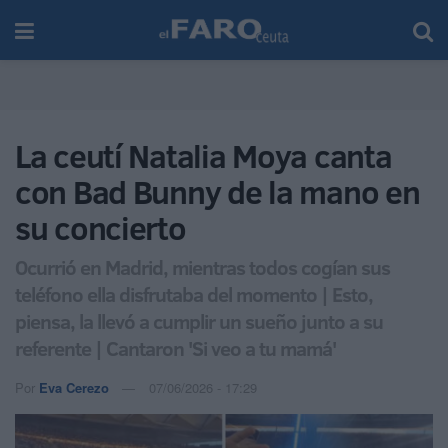
La ceutí Natalia Moya canta
con Bad Bunny de la mano en
su concierto
Ocurrió en Madrid, mientras todos cogían sus
teléfono ella disfrutaba del momento | Esto,
piensa, la llevó a cumplir un sueño junto a su
referente | Cantaron 'Si veo a tu mamá'
Por
Eva Cerezo
07/06/2026 - 17:29