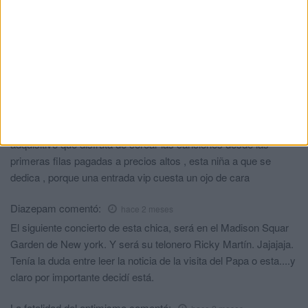
ElCaballita
comentó:
hace 2 meses
periodismo de calidad
Luky
comentó:
hace 2 meses
Ha surgido una corriente denominada popularmente "pop pijo"
que ha normalizado hablar de otros temas diferentes a la
protesta tradicional, atrayendo a un público de alto poder
adquisitivo que disfruta de corear las canciones desde las
primeras filas pagadas a precios altos , esta niña a que se
dedica , porque una entrada vip cuesta un ojo de cara
Diazepam
comentó:
hace 2 meses
El siguiente concierto de esta chica, será en el Madison Squar
Garden de New york. Y será su telonero Ricky Martín. Jajajaja.
Tenía la duda entre leer la noticia de la visita del Papa o esta....y
claro por importante decidí está.
La fatalidad del optimismo
comentó: