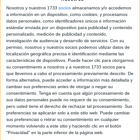
Ceuta.
Nosotros y nuestros 1733
socios
almacenamos y/o accedemos
a información en un dispositivo, como cookies, y procesamos
Este evento, uno de los cinco más importantes de España
datos personales, como identificadores únicos e información
por su dotación y organización, reunió a más de 300
estándar enviada por un dispositivo para publicidad y contenido
personalizado, medición de publicidad y contenido,
creadores de cuatro continentes en una jornada creativa y
investigación de audiencia y desarrollo de servicios.
Con su
con talento internacional.
permiso, nosotros y nuestros socios podemos utilizar datos de
localización geográfica precisa e identificación mediante las
características de dispositivos. Puede hacer clic para otorgarnos
su consentimiento a nosotros y a nuestros 1733 socios para
que llevemos a cabo el procesamiento previamente descrito. De
forma alternativa, puede acceder a información más detallada y
cambiar sus preferencias antes de otorgar o negar su
consentimiento.
Tenga en cuenta que algún procesamiento de
sus datos personales puede no requerir de su consentimiento,
pero usted tiene el derecho de rechazar tal procesamiento. Sus
preferencias se aplicarán solo a este sitio web. Puede cambiar
sus preferencias o retirar su consentimiento en cualquier
momento volviendo a este sitio y haciendo clic en el botón
"Privacidad" en la parte inferior de la página web.