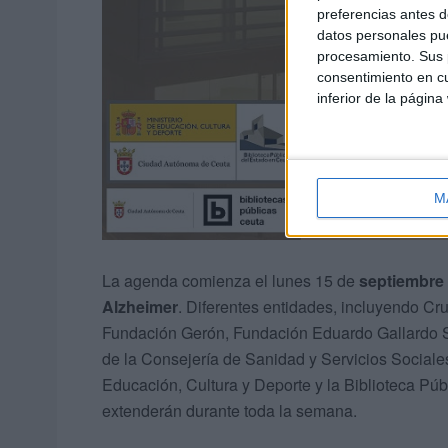
preferencias antes d
datos personales pue
procesamiento. Sus p
consentimiento en cu
inferior de la página
M
La agenda comienza el lunes 15 de
septiembre 
Alzheimer
. Diferentes entidades, incluyendo C
Fundación Gerón, Fundación Eduardo Gallardo Sal
de la Consejería de Sanidad y Servicios Sociale
Educación, Cultura y Deporte y la Biblioteca Púb
extenderán durante toda la semana.