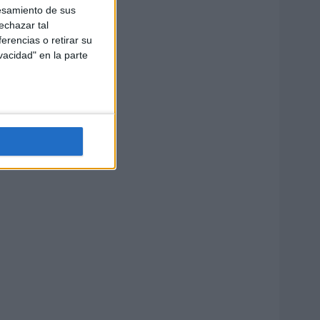
esamiento de sus
echazar tal
erencias o retirar su
vacidad" en la parte