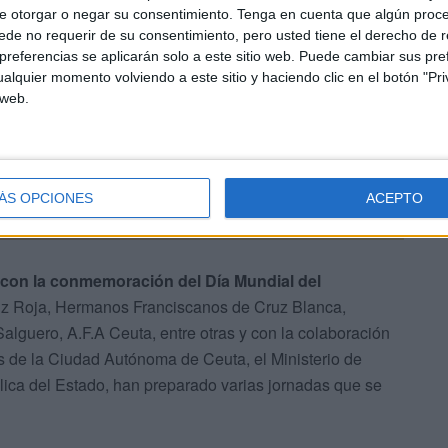
e otorgar o negar su consentimiento.
Tenga en cuenta que algún proc
de no requerir de su consentimiento, pero usted tiene el derecho de r
referencias se aplicarán solo a este sitio web. Puede cambiar sus pref
alquier momento volviendo a este sitio y haciendo clic en el botón "Pri
 web.
ÁS OPCIONES
ACEPTO
con la conmemoración del Día Mundial del
ruz Roja, Hermanos Franciscanos de Cruz Blanca,
guero, A.F.A Ceuta, entre otras y con la colaboración
s de la Ciudad Autónoma de Ceuta, el Ministerio de
lica del Estado, han preparado varias jornadas que se