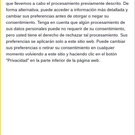
que llevemos a cabo el procesamiento previamente descrito. De
joven Mohamed Alí
, desaparecido desde el
13 de enero
forma alternativa, puede acceder a información más detallada y
del año pasado.
cambiar sus preferencias antes de otorgar o negar su
consentimiento.
Tenga en cuenta que algún procesamiento de
El magistrado ha acordado idéntica medida de privación
sus datos personales puede no requerir de su consentimiento,
de libertad a la acordada por la jueza de Menores en el
pero usted tiene el derecho de rechazar tal procesamiento. Sus
preferencias se aplicarán solo a este sitio web. Puede cambiar
Centro de Reforma de
Punta Blanca sobre los otros dos
sus preferencias o retirar su consentimiento en cualquier
adolescentes
arrestados por el mismo suceso: el chico
momento volviendo a este sitio y haciendo clic en el botón
que se presume fue autor material y la joven que entonces
"Privacidad" en la parte inferior de la página web.
no había cumplido todavía los 18 años, pero que ya ha
alcanzado la mayoría de edad.
Los tres detenidos han pasado a disposición judicial este
miércoles por la mañana. El todavía menor de edad,
supuesto autor material del calificado como asesinato
aunque se le detuvo por homicidio, y la chica lo han hecho
ante la Fiscalía de Menores. El adulto, ante el titular del
Juzgado número 1 de guardia pese a que la instrucción la
lleva la jueza del número 6.