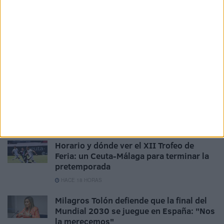
Aplazado el amistoso entre el Ittihad de
Tánger y el FC Barcelona
HACE 11 HORAS
La crisis de Ceuta no frena el
compromiso de Portugal con el Mundial
2030 junto a España y Marruecos
HACE 15 HORAS
El Ceuta, a la espera de José Ángel
Jurado del Dépor
HACE 16 HORAS
Horario y dónde ver el XII Trofeo de
Feria: un Ceuta-Málaga para terminar la
pretemporada
HACE 18 HORAS
Milagros Tolón defiende que la final del
Mundial 2030 se juegue en España: "Nos
la merecemos"