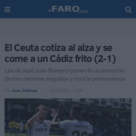
El Ceuta cotiza al alza y se
come a un Cádiz frito (2-1)
Los de José Juan Romero ponen fin a una racha
de tres derrotas seguidas y roza la permanencia
Por
Juan Zaldívar
28/03/2026 - 15:59