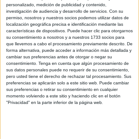
personalizado, medición de publicidad y contenido,
a las manos de David Gil. Amenazaba el Speedy
investigación de audiencia y desarrollo de servicios.
Con su
González del 4-3-3.
permiso, nosotros y nuestros socios podemos utilizar datos de
localización geográfica precisa e identificación mediante las
El Cádiz intentó tener por momentos el control del balón,
características de dispositivos. Puede hacer clic para otorgarnos
pero poco le duró. No se atrevían del todo los amarillos.
su consentimiento a nosotros y a nuestros 1733 socios para
que llevemos a cabo el procesamiento previamente descrito. De
Aisar tuvo la siguiente del Ceuta. Un centró de Koné, que
forma alternativa, puede acceder a información más detallada y
cambiar sus preferencias antes de otorgar o negar su
desvía Gil y el chico de El Príncipe le da de cabeza
consentimiento.
Tenga en cuenta que algún procesamiento de
forzado mandándola alta.
sus datos personales puede no requerir de su consentimiento,
pero usted tiene el derecho de rechazar tal procesamiento. Sus
El Cádiz avisó por primera vez en el minuto 12. Un balón
preferencias se aplicarán solo a este sitio web. Puede cambiar
al hueco de De La Rosa acabó con un remate al palo, que
sus preferencias o retirar su consentimiento en cualquier
parece que rozó Guille, de Álvaro García Pascual.
momento volviendo a este sitio y haciendo clic en el botón
"Privacidad" en la parte inferior de la página web.
Gol del Ceuta
El Ceuta adelantaba líneas, buscando algún desbarajuste
en la zaga amarilla. Aisar lanzó un centro a Marcos, desvió