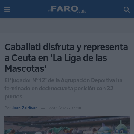
Caballati disfruta y representa
a Ceuta en ‘La Liga de las
Mascotas’
El ‘jugador Nº12’ de la Agrupación Deportiva ha
terminado en decimocuarta posición con 32
puntos
Por
Juan Zaldívar
22/03/2026 - 14:48