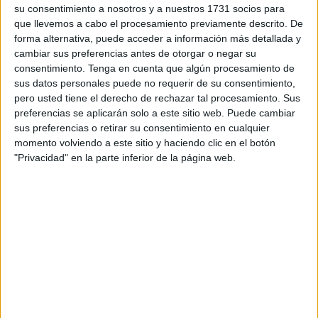
su consentimiento a nosotros y a nuestros 1731 socios para
el amigo de los pequeños de la grada, dándolo todo en
que llevemos a cabo el procesamiento previamente descrito. De
‘La Liga de las Mascotas’
.
forma alternativa, puede acceder a información más detallada y
cambiar sus preferencias antes de otorgar o negar su
La mascota del Ceuta, su ‘jugador Nº 12’,
lo ha dado
consentimiento.
Tenga en cuenta que algún procesamiento de
todo en una competencia en la que ha rebosado el
sus datos personales puede no requerir de su consentimiento,
pero usted tiene el derecho de rechazar tal procesamiento. Sus
espectáculo, la diversión y la tontería, en el mejor de los
preferencias se aplicarán solo a este sitio web. Puede cambiar
sentidos, para los más pequeños, y para algún mayor al
sus preferencias o retirar su consentimiento en cualquier
que le guste un buen cachondeo socarrón. Hasta 18
momento volviendo a este sitio y haciendo clic en el botón
mascotas, con
Caballati quedando decimocuarto,
"Privacidad" en la parte inferior de la página web.
acumulando 32 puntos
.
Evento retransmitido en redes
El evento se ha retransmitido en redes sociales y ha tenido
lugar en
El Estadio de La Cartuja, en Sevilla.
Allí, las
mascotas de 17 equipos de Primera y Segunda han
pasado un fin de semana temático por la ciudad