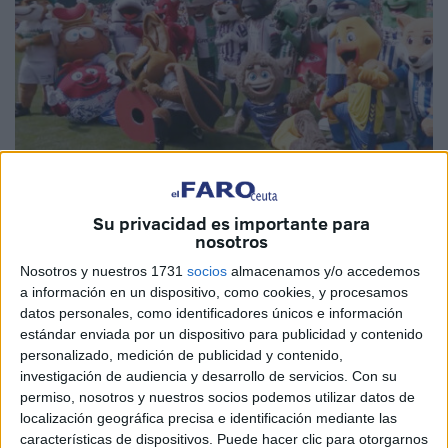
Su privacidad es importante para
nosotros
Imagen cedida
Nosotros y nuestros 1731
socios
almacenamos y/o accedemos
a información en un dispositivo, como cookies, y procesamos
datos personales, como identificadores únicos e información
estándar enviada por un dispositivo para publicidad y contenido
La
Agrupación Deportiva Ceuta
sigue disfrutando de los
personalizado, medición de publicidad y contenido,
beneficios de ser parte del fútbol profesional y, por tanto,
investigación de audiencia y desarrollo de servicios.
Con su
parte de los estamentos de La Liga. El equipo ya sale en la
permiso, nosotros y nuestros socios podemos utilizar datos de
colección de Panini de cromos, en el videojuego EAFC 26
localización geográfica precisa e identificación mediante las
características de dispositivos. Puede hacer clic para otorgarnos
(antaño con el nombre de FIFA) y ahora tiene a
Caballati,