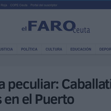
 Roja
COPE Ceuta
Portal del suscriptor
USTICIA
POLÍTICA
CULTURA
EDUCACIÓN
DEPO
peculiar: Caballati
 en el Puerto