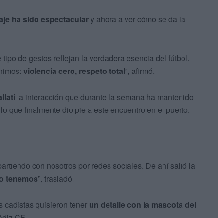
iaje ha sido espectacular
y ahora a ver cómo se da la
 tipo de gestos reflejan la verdadera esencia del fútbol.
enimos:
violencia cero, respeto total
”, afirmó.
lati
la interacción que durante la semana ha mantenido
lo que finalmente dio pie a este encuentro en el puerto.
tiendo con nosotros por redes sociales. De ahí salió la
 lo tenemos
”, trasladó.
 cadistas quisieron tener
un detalle con la mascota del
ádiz CF.