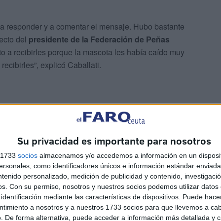
, a responder y a comentar el mensaje. Hubo bastante
recto del
presidente de la Federación de Peñas
to a recibirles porque la mascota les había caído muy
recibirles”, explicó Caballati.
sta su llegada a las 11:30 horas y se preveía la llegada
ntos ya habían llegado a Ceuta en ferris anteriores.
Su privacidad es importante para nosotros
s 1733
socios
almacenamos y/o accedemos a información en un disposit
os visitantes sería notable
en un partido que generaba
sonales, como identificadores únicos e información estándar enviada 
mbas ciudades.
ntenido personalizado, medición de publicidad y contenido, investigaci
os.
Con su permiso, nosotros y nuestros socios podemos utilizar datos 
identificación mediante las características de dispositivos. Puede hacer
lati también bromeó sobre su preparación para el
ntimiento a nosotros y a nuestros 1733 socios para que llevemos a ca
uerme así”, comentó entre risas. “Es un personaje que
. De forma alternativa, puede acceder a información más detallada y 