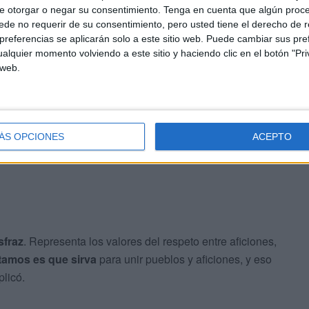
parado”.
e otorgar o negar su consentimiento.
Tenga en cuenta que algún proc
de no requerir de su consentimiento, pero usted tiene el derecho de r
referencias se aplicarán solo a este sitio web. Puede cambiar sus pref
alquier momento volviendo a este sitio y haciendo clic en el botón "Pri
 web.
nificado que tiene su presencia en actos como este. Para
stadio, también
representa valores que considera
ÁS OPCIONES
ACEPTO
sfraz
. Representa los valores del respeto entre aficiones,
ntamos es que sirva
para unir pueblos y aficiones, y eso
licó.