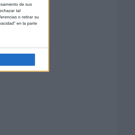
esamiento de sus
echazar tal
erencias o retirar su
vacidad" en la parte