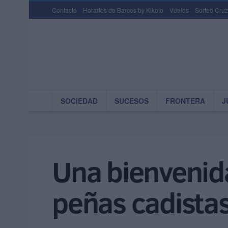
Contacto
Horarios de Barcos by Kikoto
Vuelos
Sorteo Cruz
SOCIEDAD
SUCESOS
FRONTERA
J
Una bienvenida 
peñas cadistas