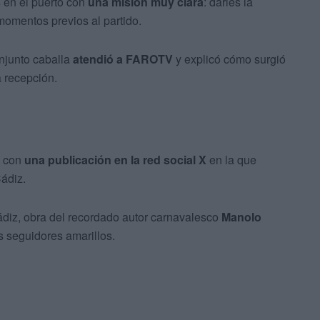
s
en el puerto con
una misión muy clara
: darles la
 momentos previos al partido.
njunto caballa
atendió a FAROTV
y explicó cómo surgió
a recepción.
s con
una publicación en la red social X
en la que
Cádiz.
Cádiz, obra del recordado autor carnavalesco
Manolo
s seguidores amarillos.