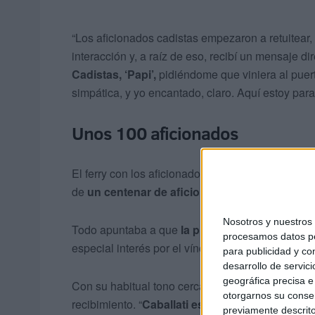
“Los aficionados cadistas empezaron a retuitear
interacción y, a raíz de eso, recibí un mensaje di
Cadistas, ‘Papi’,
pidiéndome que viniera al puer
simpática, y yo encantado, claro. Aquí estoy para 
Unos 100 aficionados
El ferry con los aficionados gaditanos tenía previ
de
un centenar de aficionados,
aunque otros ta
Nosotros y nuestro
Todo apuntaba a que
la presencia de aficionad
procesamos datos per
especial interés por el vínculo especial entre a
para publicidad y co
desarrollo de servici
geográfica precisa e 
Con su habitual tono cercano y simpático, Cabal
otorgarnos su conse
recibimiento. “
Caballati está guapo siempre
y d
previamente descrito