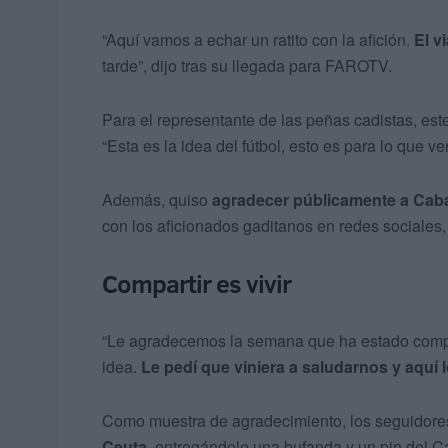
“Aquí vamos a echar un ratito con la afición.
El v
tarde”, dijo tras su llegada para FAROTV.
Para el representante de las peñas cadistas, este
“Esta es la idea del fútbol, esto es para lo que v
Además, quiso
agradecer públicamente a Cabal
con los aficionados gaditanos en redes sociales, 
Compartir es vivir
“Le agradecemos la semana que ha estado compar
idea.
Le pedí que viniera a saludarnos y aquí
Como muestra de agradecimiento, los seguidores
Ceuta
, entregándole una bufanda y un pin del C