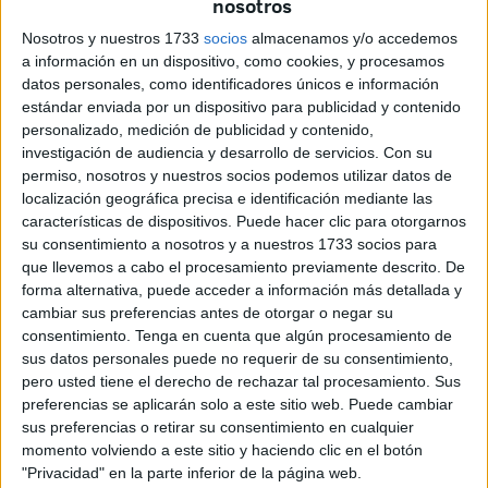
nosotros
Nosotros y nuestros 1733
socios
almacenamos y/o accedemos
a información en un dispositivo, como cookies, y procesamos
datos personales, como identificadores únicos e información
estándar enviada por un dispositivo para publicidad y contenido
personalizado, medición de publicidad y contenido,
investigación de audiencia y desarrollo de servicios.
Con su
permiso, nosotros y nuestros socios podemos utilizar datos de
localización geográfica precisa e identificación mediante las
características de dispositivos. Puede hacer clic para otorgarnos
su consentimiento a nosotros y a nuestros 1733 socios para
Foto: Diego Naranjo
que llevemos a cabo el procesamiento previamente descrito. De
forma alternativa, puede acceder a información más detallada y
cambiar sus preferencias antes de otorgar o negar su
consentimiento.
Tenga en cuenta que algún procesamiento de
sus datos personales puede no requerir de su consentimiento,
Tags:
AD Ceuta
deportes
Estadio Alfonso Murube
pero usted tiene el derecho de rechazar tal procesamiento. Sus
Fútbol
preferencias se aplicarán solo a este sitio web. Puede cambiar
sus preferencias o retirar su consentimiento en cualquier
momento volviendo a este sitio y haciendo clic en el botón
Related
Posts
"Privacidad" en la parte inferior de la página web.