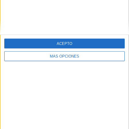
2030 junto a España y Marruecos
HACE 2 DÍAS
El Ceuta, a la espera de José Ángel
Jurado del Dépor
HACE 2 DÍAS
ACEPTO
MÁS OPCIONES