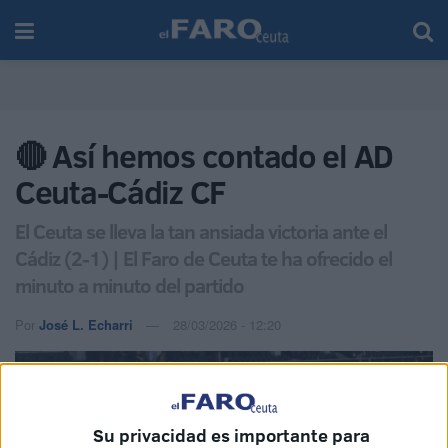
🔴 Así hemos contado el AD
Ceuta-Cádiz CF
El Ceuta se lleva la tan ansiada victoria ante el
Cádiz (2-1) | El Faro de Ceuta te ha ofrecido el
minuto a minuto del partido
Por
José L. Echarri
28/03/2026 - 12:20
Su privacidad es importante para