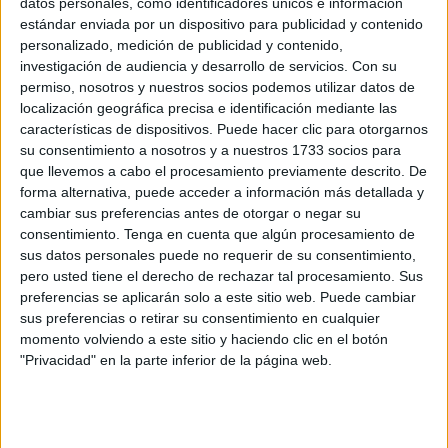
datos personales, como identificadores únicos e información
Por primera vez en su historia
, ambos conjuntos se
estándar enviada por un dispositivo para publicidad y contenido
enfrentarán en un encuentro oficial, una cita que marcará
personalizado, medición de publicidad y contenido,
un hito y por qué no una rivalidad interesante de cara al
investigación de audiencia y desarrollo de servicios.
Con su
futuro.
permiso, nosotros y nuestros socios podemos utilizar datos de
localización geográfica precisa e identificación mediante las
El choque estará encasillado dentro de la
décima jornada
características de dispositivos. Puede hacer clic para otorgarnos
su consentimiento a nosotros y a nuestros 1733 socios para
de LaLiga Hypermotion
y el terreno de batalla será el
que llevemos a cabo el procesamiento previamente descrito. De
estadio Alfonso Murube, el fortín de la entidad caballa.
forma alternativa, puede acceder a información más detallada y
cambiar sus preferencias antes de otorgar o negar su
Los dos cuadros han militado numerosas temporadas en
consentimiento.
Tenga en cuenta que algún procesamiento de
Segunda B, pero lo han hecho en grupos distintos, lo que
sus datos personales puede no requerir de su consentimiento,
ha provocado que no se hayan cruzado.
pero usted tiene el derecho de rechazar tal procesamiento. Sus
preferencias se aplicarán solo a este sitio web. Puede cambiar
sus preferencias o retirar su consentimiento en cualquier
El Ceuta llega como una
momento volviendo a este sitio y haciendo clic en el botón
apisonadora
"Privacidad" en la parte inferior de la página web.
Los de José Juan Romero
llegan al partido como uno de
los equipos más peligrosos al que uno puede enfrentarse y