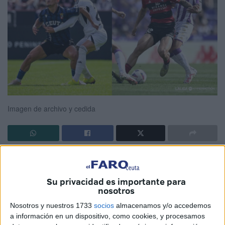
Imagen de archivo y cedida
Siempre hay una primera vez para todo y esto también
pasa en el deporte. Este próximo sábado 18 de octubre a
Su privacidad es importante para
las 16:15 horas,
el Club Deportivo Mirandés y la
nosotros
Agrupación Deportiva Ceuta
protagonizarán un duelo
Nosotros y nuestros 1733
socios
almacenamos y/o accedemos
inédito
en el fútbol español.
a información en un dispositivo, como cookies, y procesamos