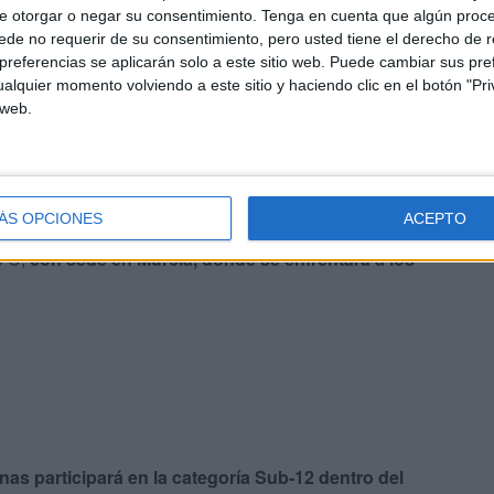
e otorgar o negar su consentimiento.
Tenga en cuenta que algún proc
de no requerir de su consentimiento, pero usted tiene el derecho de r
referencias se aplicarán solo a este sitio web. Puede cambiar sus pref
alquier momento volviendo a este sitio y haciendo clic en el botón "Pri
 web.
 el Grupo D, cuya sede será Andalucía, y
se medirá a los
y Canarias.
ÁS OPCIONES
ACEPTO
ntante de Ceuta en la categoría Sub-16 masculina. El
o C,
con sede en Murcia, donde se enfrentará a los
as participará en la categoría Sub-12 dentro del