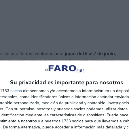
e viajar a tierras catalanas para
jugar del 5 al 7 de junio
,
Lo que está claro es que los partidos serán viernes por
a mañana.
Su privacidad es importante para nosotros
s 1733
socios
almacenamos y/o accedemos a información en un disposit
sonales, como identificadores únicos e información estándar enviada 
ha quedado encuadrado en el Grupo B
, que tendrá
ntenido personalizado, medición de publicidad y contenido, investigaci
 ceutí compartirá grupo con los campeones de
os.
Con su permiso, nosotros y nuestros socios podemos utilizar datos 
identificación mediante las características de dispositivos. Puede hacer
ntimiento a nosotros y a nuestros 1733 socios para que llevemos a ca
. De forma alternativa, puede acceder a información más detallada y 