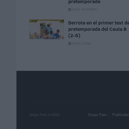
pretemporada
HACE 16 HORAS
Derrota en el primer test d
pretemporada del Ceuta B
(2-0)
HACE 2 DÍAS
Grupo Faro
Publicida
Grupo Faro © 2023