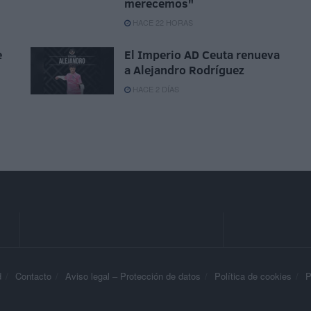
merecemos"
HACE 22 HORAS
e
El Imperio AD Ceuta renueva
a Alejandro Rodríguez
HACE 2 DÍAS
d
Contacto
Aviso legal – Protección de datos
Política de cookies
P