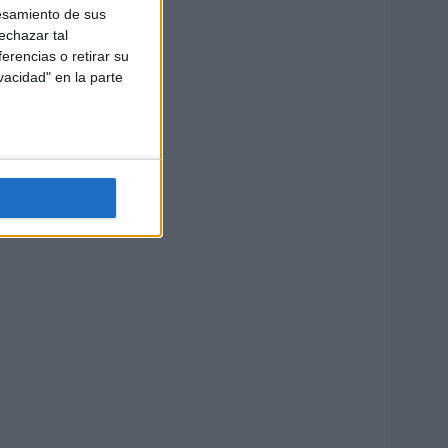
esamiento de sus
echazar tal
erencias o retirar su
vacidad" en la parte