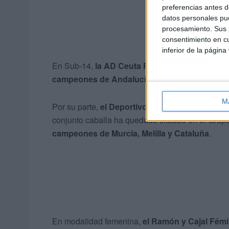
preferencias antes d
datos personales pue
procesamiento. Sus p
consentimiento en cu
inferior de la página
En Sub-14,
la AD Ceuta FC
ha sido incluida en
campeones de Andalucía, Castilla-La Mancha 
M
Por su parte,
el Deportivo Ceutí
será el represe
conjunto caballa ha quedado situado en el Grup
campeones de Murcia, Melilla y Cataluña
.
En modalidad femenina,
el Ramón y Cajal Fémin