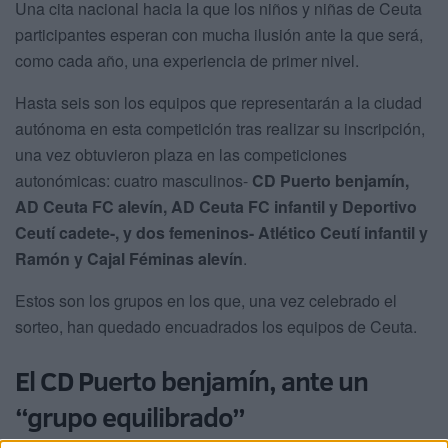
Una cita nacional hacia la que los niños y niñas de Ceuta
participantes esperan con mucha ilusión ante la que será,
como cada año, una experiencia de primer nivel.
Hasta seis son los equipos que representarán a la ciudad
autónoma en esta competición tras realizar su inscripción,
una vez obtuvieron plaza en las competiciones
autonómicas: cuatro masculinos-
CD Puerto benjamín,
AD Ceuta FC alevín, AD Ceuta FC infantil y Deportivo
Ceutí cadete-, y dos femeninos- Atlético Ceutí infantil y
Ramón y Cajal Féminas alevín
.
Estos son los grupos en los que, una vez celebrado el
sorteo, han quedado encuadrados los equipos de Ceuta.
El CD Puerto benjamín, ante un
“grupo equilibrado”