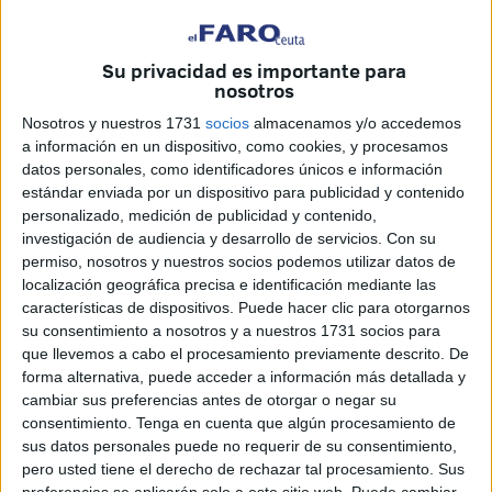
Su privacidad es importante para
nosotros
Nosotros y nuestros 1731
socios
almacenamos y/o accedemos
a información en un dispositivo, como cookies, y procesamos
datos personales, como identificadores únicos e información
estándar enviada por un dispositivo para publicidad y contenido
personalizado, medición de publicidad y contenido,
investigación de audiencia y desarrollo de servicios.
Con su
permiso, nosotros y nuestros socios podemos utilizar datos de
localización geográfica precisa e identificación mediante las
características de dispositivos. Puede hacer clic para otorgarnos
su consentimiento a nosotros y a nuestros 1731 socios para
El
CD Puerto benjamín
, representante de Ceuta en la
que llevemos a cabo el procesamiento previamente descrito. De
categoría sub-10 masculina, formará parte del grupo B que
forma alternativa, puede acceder a información más detallada y
tendrá sede en la Comunidad de Madrid. Los de la capital,
cambiar sus preferencias antes de otorgar o negar su
consentimiento.
Tenga en cuenta que algún procesamiento de
como anfitriones, además de Galicia y las Islas Canarias
sus datos personales puede no requerir de su consentimiento,
serán sus rivales.
pero usted tiene el derecho de rechazar tal procesamiento. Sus