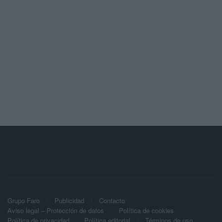
Grupo Faro
Publicidad
Contacto
Aviso legal – Protección de datos
Política de cookies
Política de privacidad
Política editorial
Términos de uso