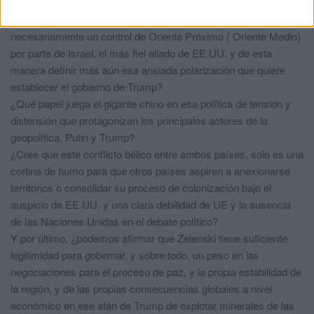
necesariamente de como se intérprete en Washington?
Volver como Ud bien dice a los años 90, ¿implica
necesariamente un control de Oriente Próximo ( Oriente Medio)
por parte de Israel, el más fiel aliado de EE.UU. y de esta
manera definir más aún esa ansiada polarización que quiere
establecer el gobierno de Trump?
¿Qué papel juega el gigante chino en esa política de tensión y
distensión que protagonizan los principales actores de la
geopolítica, Putin y Trump?
¿Cree que este conflicto bélico entre ambos países, solo es una
cortina de humo para que otros países aspiren a anexionarse
territorios o consolidar su proceso de colonización bajo el
auspicio de EE.UU. y una clara debilidad de UE y la ausencia
de las Naciones Unidas en el debate político?
Y por último, ¿podemos afirmar que Zelenski tiene suficiente
legitimidad para gobernar, y sobre todo, un peso en las
negociaciones para el proceso de paz, y la propia estabilidad de
la región, y de las propias consecuencias globales a nivel
económico en ese afán de Trump de explotar minerales de las