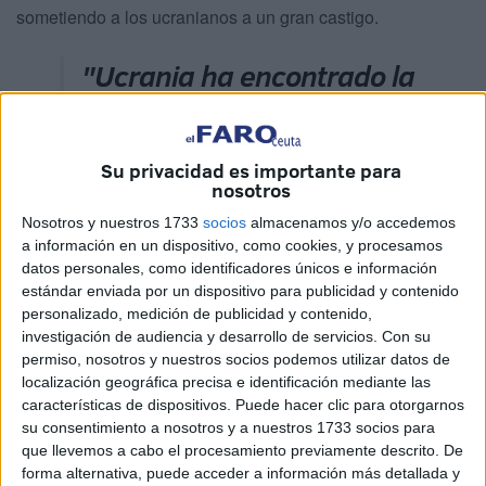
sometiendo a los ucranianos a un gran castigo.
"Ucrania ha encontrado la
manera de provocar una
sanción significativa hacia
Su privacidad es importante para
Rusia"
nosotros
Nosotros y nuestros 1733
socios
almacenamos y/o accedemos
Ucrania ha encontrado también la manera de provocar una
a información en un dispositivo, como cookies, y procesamos
sanción significativa hacia Rusia. La situación es bastante
datos personales, como identificadores únicos e información
estándar enviada por un dispositivo para publicidad y contenido
complicada. Rusia no consigue imponerse en el campo de
personalizado, medición de publicidad y contenido,
batalla ni alcanzar sus objetivos. Eso también lleva a
investigación de audiencia y desarrollo de servicios.
Con su
agravar o a incrementar su presión contra los aliados
permiso, nosotros y nuestros socios podemos utilizar datos de
europeos de Ucrania. Eso tiene mucho que ver con lo que
localización geográfica precisa e identificación mediante las
características de dispositivos. Puede hacer clic para otorgarnos
ahora se llama guerra híbrida o con actividad rusa en la
su consentimiento a nosotros y a nuestros 1733 socios para
zona gris.
que llevemos a cabo el procesamiento previamente descrito. De
forma alternativa, puede acceder a información más detallada y