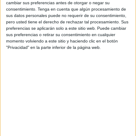
Es toda esa campaña de ataques y sabotajes contra
cambiar sus preferencias antes de otorgar o negar su
infraestructuras europeas en territorio del continente- Son
consentimiento.
Tenga en cuenta que algún procesamiento de
ejecutados en muchas ocasiones por agentes rusos o
sus datos personales puede no requerir de su consentimiento,
pero usted tiene el derecho de rechazar tal procesamiento. Sus
individuos contratados, cooptados por los servicios rusos.
preferencias se aplicarán solo a este sitio web. Puede cambiar
sus preferencias o retirar su consentimiento en cualquier
–Existen afirmaciones por parte del Kremlin y de
momento volviendo a este sitio y haciendo clic en el botón
Estados Unidos que pronto se instaurará la paz. ¿Es
"Privacidad" en la parte inferior de la página web.
tangible?
–Lo sigo viendo improbable. Desde luego a Estados
Unidos es un país que ejerce presión y que puede imponer
su visión sobre esas cuestiones. Es el que más influencia
tiene en todo el mundo, pero sigue siendo difícil que esa
paz se produzca. Rusia continúan exigiendo la
claudicación o rendición incondicional de Ucrania, así
como la aceptación de sus demandas por parte de los
europeos.