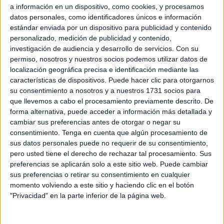
programación.
a información en un dispositivo, como cookies, y procesamos
datos personales, como identificadores únicos e información
El presidente de la entidad, Basilio García, ha sido el
estándar enviada por un dispositivo para publicidad y contenido
encargado de aportar datos y solicitar inversión para la
personalizado, medición de publicidad y contenido,
salud mental
. “Queremos agradecer a esos primeros
investigación de audiencia y desarrollo de servicios.
Con su
permiso, nosotros y nuestros socios podemos utilizar datos de
padres y madres corajes que lucharon para que esta
localización geográfica precisa e identificación mediante las
asociación
naciera y siga con vida muchos años
características de dispositivos. Puede hacer clic para otorgarnos
después”. Este año se celebra esta jornada bajo el lema
su consentimiento a nosotros y a nuestros 1731 socios para
‘Salud Mental, salud mundial. Un derecho universal’.
que llevemos a cabo el procesamiento previamente descrito. De
forma alternativa, puede acceder a información más detallada y
Asimismo, García ha solicitado al Gobierno más ayudas ya
cambiar sus preferencias antes de otorgar o negar su
consentimiento.
Tenga en cuenta que algún procesamiento de
que si se invierte en salud mental “se beneficia el mundo
sus datos personales puede no requerir de su consentimiento,
entero”. “Por desgracia, solo este año se han producido
pero usted tiene el derecho de rechazar tal procesamiento. Sus
4.000 muertes debido a esta causa y el número de ayuda a
preferencias se aplicarán solo a este sitio web. Puede cambiar
personas con problemas (el 024) ha recibido más de
sus preferencias o retirar su consentimiento en cualquier
momento volviendo a este sitio y haciendo clic en el botón
120.000 llamadas”, lamentaba el presidente.
"Privacidad" en la parte inferior de la página web.
Por su parte, Ana Belén Núñez Fernández, gerente de
Acefep, ha sido la encargada de anunciar las actividades