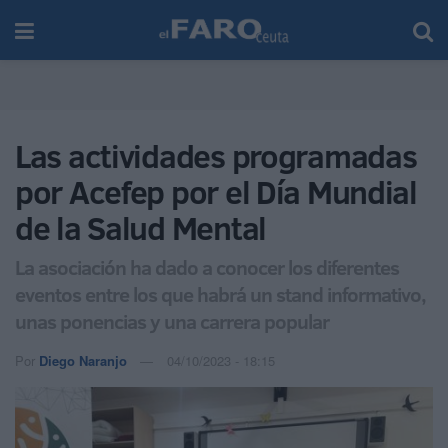
Las actividades programadas
por Acefep por el Día Mundial
de la Salud Mental
La asociación ha dado a conocer los diferentes
eventos entre los que habrá un stand informativo,
unas ponencias y una carrera popular
Por
Diego Naranjo
04/10/2023 - 18:15