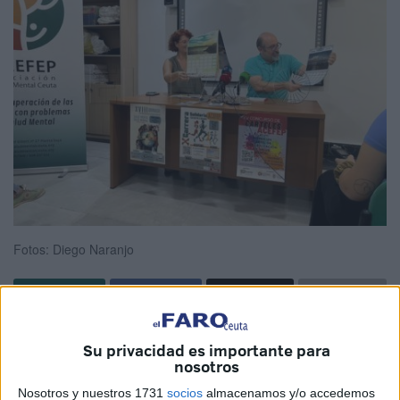
Fotos: Diego Naranjo
Acefep
Ceuta ha anunciado las diferentes actividades que
Su privacidad es importante para
ha programado por el Día Mundial de la Salud Mental
nosotros
2023.
Puede consultar aquí el tríptico con la
Nosotros y nuestros 1731
socios
almacenamos y/o accedemos