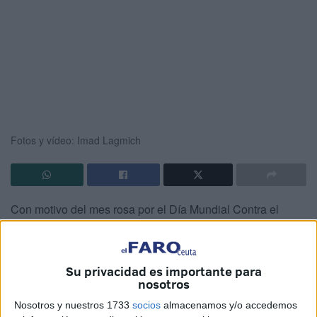
Fotos y vídeo: Imad Lagmich
Con motivo del mes rosa por el Día Mundial Contra el
Cáncer de Mama
, Acmuma ha iniciado una campaña en
Ceuta para visibilizar la importancia de la
prevención en
las mujeres
.
Su privacidad es importante para
nosotros
El paseo del Revellín ha sido escenario de la presentación
Nosotros y nuestros 1733
socios
almacenamos y/o accedemos
de la imagen de la campaña en la que han estado