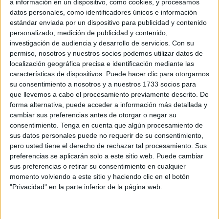
a información en un dispositivo, como cookies, y procesamos
presentes la presidenta y secretaria de
Acmuma
, Hilda
datos personales, como identificadores únicos e información
Castro e Isabel Lagares y la consejera de Sanidad, Nabila
estándar enviada por un dispositivo para publicidad y contenido
personalizado, medición de publicidad y contenido,
Benzina.
investigación de audiencia y desarrollo de servicios.
Con su
permiso, nosotros y nuestros socios podemos utilizar datos de
La misión de la campaña es, según la presidenta de
localización geográfica precisa e identificación mediante las
Acmuma Hilda Castro, “que no quede ninguna mujer entre
características de dispositivos. Puede hacer clic para otorgarnos
45 a 69 años en Ceuta sin realizarse una
mamografía
su consentimiento a nosotros y a nuestros 1733 socios para
porque una mamografía salva una vida”.
que llevemos a cabo el procesamiento previamente descrito. De
forma alternativa, puede acceder a información más detallada y
Asimismo, advierte de que “cada vez, por desgracia, hay
cambiar sus preferencias antes de otorgar o negar su
más mujeres con cáncer de mama y
más jóvenes
”. Es con
consentimiento.
Tenga en cuenta que algún procesamiento de
sus datos personales puede no requerir de su consentimiento,
este motivo que la
Asociación Ceutí de Mujeres
pero usted tiene el derecho de rechazar tal procesamiento. Sus
Mastectomizadas
ha salido a la calle para visibilizar la
preferencias se aplicarán solo a este sitio web. Puede cambiar
situación.
sus preferencias o retirar su consentimiento en cualquier
momento volviendo a este sitio y haciendo clic en el botón
"Privacidad" en la parte inferior de la página web.