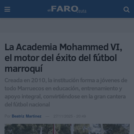
La Academia Mohammed VI,
el motor del éxito del fútbol
marroquí
Creada en 2010, la institución forma a jóvenes de
todo Marruecos en educación, entrenamiento y
apoyo integral, convirtiéndose en la gran cantera
del fútbol nacional
Por
Beatriz Martínez
27/11/2025 - 20:49