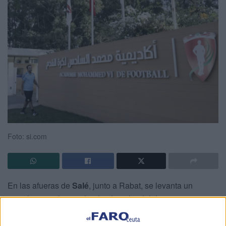
Foto: si.com
En las afueras de
Salé
, junto a Rabat, se levanta un
complejo que ha cambiado el rumbo del deporte en
Marruecos. La
Academia Mohammed VI de Fútbol
(AMF)
, inaugurada en 2010, se ha consolidado como la