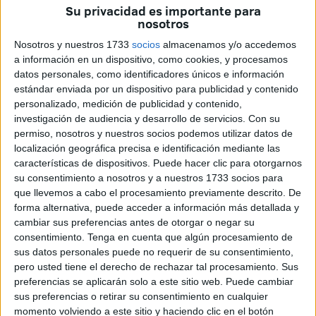
Su privacidad es importante para
principal cantera de jugadores
del país y una de las
nosotros
instituciones deportivas más reconocidas de África.
Nosotros y nuestros 1733
socios
almacenamos y/o accedemos
a información en un dispositivo, como cookies, y procesamos
La academia, que ocupa más de
17 hectáreas
, es mucho
datos personales, como identificadores únicos e información
más que un centro de entrenamiento. Es un espacio donde
estándar enviada por un dispositivo para publicidad y contenido
el talento juvenil se combina con la educación y la
personalizado, medición de publicidad y contenido,
disciplina, un modelo de desarrollo que ha transformado el
investigación de audiencia y desarrollo de servicios.
Con su
permiso, nosotros y nuestros socios podemos utilizar datos de
fútbol marroquí desde la base.
localización geográfica precisa e identificación mediante las
características de dispositivos. Puede hacer clic para otorgarnos
El responsable de reclutamiento,
Tarik El Khazri
, recorre
su consentimiento a nosotros y a nuestros 1733 socios para
cada año miles de kilómetros por todo Marruecos para
que llevemos a cabo el procesamiento previamente descrito. De
encontrar a las futuras promesas.
forma alternativa, puede acceder a información más detallada y
cambiar sus preferencias antes de otorgar o negar su
“Cuando un joven entra en la academia, tiene todo
consentimiento.
Tenga en cuenta que algún procesamiento de
cubierto: alimentación, alojamiento, educación y atención
sus datos personales puede no requerir de su consentimiento,
pero usted tiene el derecho de rechazar tal procesamiento. Sus
médica”, explica el técnico, quien destaca que
el 90% de
preferencias se aplicarán solo a este sitio web. Puede cambiar
los alumnos procede de familias con pocos recursos
.
sus preferencias o retirar su consentimiento en cualquier
momento volviendo a este sitio y haciendo clic en el botón