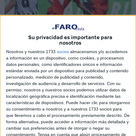
Su privacidad es importante para
nosotros
Nosotros y nuestros 1733
socios
almacenamos y/o accedemos
a información en un dispositivo, como cookies, y procesamos
datos personales, como identificadores únicos e información
estándar enviada por un dispositivo para publicidad y contenido
personalizado, medición de publicidad y contenido,
investigación de audiencia y desarrollo de servicios.
Con su
permiso, nosotros y nuestros socios podemos utilizar datos de
localización geográfica precisa e identificación mediante las
características de dispositivos. Puede hacer clic para otorgarnos
su consentimiento a nosotros y a nuestros 1733 socios para
que llevemos a cabo el procesamiento previamente descrito. De
forma alternativa, puede acceder a información más detallada y
El BM Ramón y Cajal juega hoy en el ‘Alfonso Murube’ a
cambiar sus preferencias antes de otorgar o negar su
las 12:45 horas su tercer encuentro de la temporada como
consentimiento.
Tenga en cuenta que algún procesamiento de