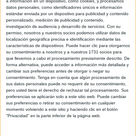
a información en un dispositivo, como cookies, y procesamos
Related
Posts
datos personales, como identificadores únicos e información
estándar enviada por un dispositivo para publicidad y contenido
La Estación del Ferrocarril estalla:
personalizado, medición de publicidad y contenido,
"Vivimos con miedo y la policía no
investigación de audiencia y desarrollo de servicios.
Con su
aparece"
permiso, nosotros y nuestros socios podemos utilizar datos de
localización geográfica precisa e identificación mediante las
HACE 1 MINUTO
características de dispositivos. Puede hacer clic para otorgarnos
Cruz Roja abastece a cientos de
su consentimiento a nosotros y a nuestros 1731 socios para
inmigrantes con alimento y asistencia
que llevemos a cabo el procesamiento previamente descrito. De
médica
forma alternativa, puede acceder a información más detallada y
cambiar sus preferencias antes de otorgar o negar su
HACE 19 MINUTOS
consentimiento.
Tenga en cuenta que algún procesamiento de
sus datos personales puede no requerir de su consentimiento,
Vivas traslada al Rey la "situación
pero usted tiene el derecho de rechazar tal procesamiento. Sus
crítica" de Ceuta y reclama recuperar la
preferencias se aplicarán solo a este sitio web. Puede cambiar
normalidad tras la crisis fronteriza
sus preferencias o retirar su consentimiento en cualquier
HACE 1 HORA
momento volviendo a este sitio y haciendo clic en el botón
"Privacidad" en la parte inferior de la página web.
La crisis de Ceuta no frena el
compromiso de Portugal con el Mundial
2030 junto a España y Marruecos