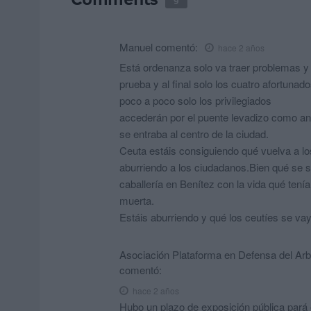
9
Manuel
comentó:
hace 2 años
Está ordenanza solo va traer problemas y d
prueba y al final solo los cuatro afortuna
poco a poco solo los privilegiados
accederán por el puente levadizo como a
se entraba al centro de la ciudad.
Ceuta estáis consiguiendo qué vuelva a los
aburriendo a los ciudadanos.Bien qué se s
caballería en Benítez con la vida qué ten
muerta.
Estáis aburriendo y qué los ceutíes se vay
Asociación Plataforma en Defensa del Arb
comentó:
hace 2 años
Hubo un plazo de exposición pública pará 