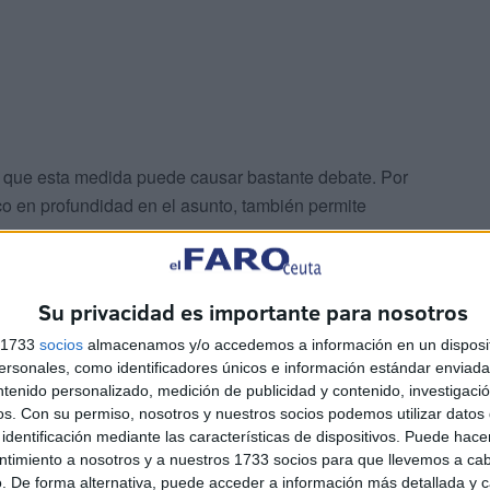
 que esta medida puede causar bastante debate. Por
co en profundidad en el asunto, también permite
Su privacidad es importante para nosotros
s 1733
socios
almacenamos y/o accedemos a información en un disposit
sonales, como identificadores únicos e información estándar enviada 
ntenido personalizado, medición de publicidad y contenido, investigaci
os.
Con su permiso, nosotros y nuestros socios podemos utilizar datos 
n colegio para dejar a los niños o ir a una cita médica.
identificación mediante las características de dispositivos. Puede hacer
la ordenanza”.
ntimiento a nosotros y a nuestros 1733 socios para que llevemos a ca
. De forma alternativa, puede acceder a información más detallada y 