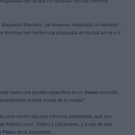
 antigüedad con la que no cumplan con los mínimos
, Alejandro Ramírez, “ya tenemos redactado un borrador
s técnicos han hecho una propuesta en la cual se va a ir
pueda hacer una prueba específica en un
tramo
concreto,
 ampliándolo a otras zonas de la ciudad”.
junio recibir algunos informes sectoriales, que son
e Policía Local, Tráfico y Urbanismo, y a raíz de eso
el
Pleno
de la Asamblea”.