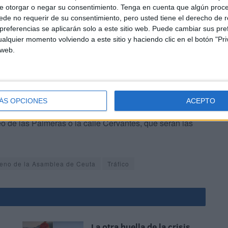
e otorgar o negar su consentimiento.
Tenga en cuenta que algún proc
a propuesta realizada completa que afectará “a lo que es
de no requerir de su consentimiento, pero usted tiene el derecho de r
s zonas más externas de la ciudad, como todo el vial de
referencias se aplicarán solo a este sitio web. Puede cambiar sus pref
acceso por la zona del Recinto Sur”.
alquier momento volviendo a este sitio y haciendo clic en el botón "Pri
 web.
ÁS OPCIONES
ACEPTO
eo de las Palmeras o la calle Cervantes, que serán las
eno de la Asamblea de Ceuta
Tráfico
La otra huella de la crisis