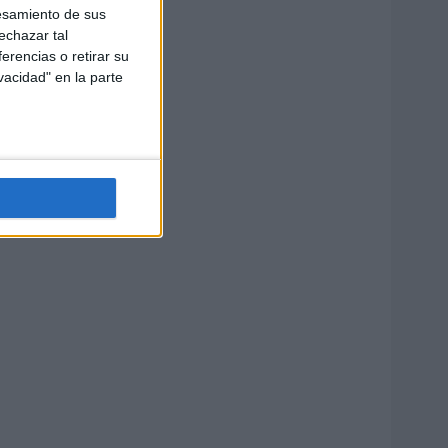
esamiento de sus
echazar tal
erencias o retirar su
vacidad" en la parte