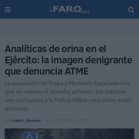
Analíticas de orina en el
Ejército: la imagen denigrante
que denuncia ATME
La asociación de Tropa y Marinería Española cree
que se vulnera el derecho al honor: los militares
son cacheados y la Policía Militar mira cómo están
orinando
Por
Isabel Jiménez
21/10/2024 - 11:56