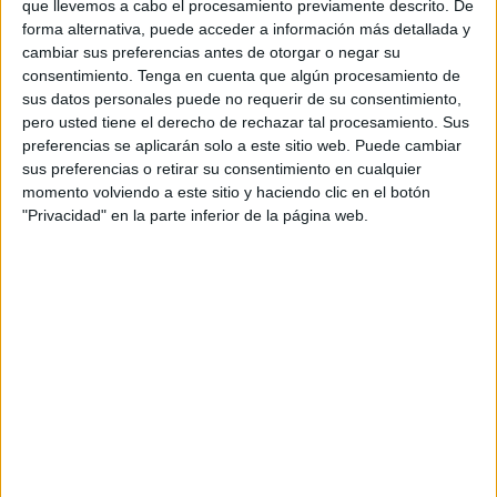
que llevemos a cabo el procesamiento previamente descrito. De
diferentes grupos parlamentarios.
forma alternativa, puede acceder a información más detallada y
cambiar sus preferencias antes de otorgar o negar su
“Sin entrar a valorar si este tipo de controles son muchos o
consentimiento.
Tenga en cuenta que algún procesamiento de
pocos”, la asociación ha recopilado quejas de sus socios
sus datos personales puede no requerir de su consentimiento,
sobre la forma que se realizan estos controles, al creer que
pero usted tiene el derecho de rechazar tal procesamiento. Sus
se pudiera “estar atentando contra su derecho a la
preferencias se aplicarán solo a este sitio web. Puede cambiar
sus preferencias o retirar su consentimiento en cualquier
intimidad personal, al honor y a la propia imagen, términos
momento volviendo a este sitio y haciendo clic en el botón
recogidos tanto en la Ley Orgánica de derechos y deberes
"Privacidad" en la parte inferior de la página web.
de los miembros de las Fuerzas Armadas como en la
Constitución Española”.
Estos controles, como han indicado los socios a la
asociación, son precedidos de cacheos por parte de la
Policía Militar y, al realizarlos, se les ordena bajarse los
pantalones y ropa interior e, incluso en algunas ocasiones,
el testigo de la Policía Militar observa directamente como
la orina sale del cuerpo del militar.