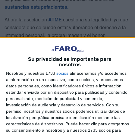
sustancias estupefacientes.
Ahora la asociación
ATME
cuestiona su legalidad, ya que
considera que se puede estar vulnerando el derecho a la
intimidad personal, la propia imagen y el honor.
“Las
Fuerzas Armadas
son una de las pocas instituciones
cuyos miembros son obligados, como mínimo una vez al
Su privacidad es importante para
año, a pasar un control de orina para detectar la toma de
nosotros
sustancias psicotrópicas; todo ello basado, entre otros
Nosotros y nuestros 1733
socios
almacenamos y/o accedemos
motivos, en las especiales características del medio militar,
a información en un dispositivo, como cookies, y procesamos
el riesgo de su trabajo y del material y armamento que
datos personales, como identificadores únicos e información
estándar enviada por un dispositivo para publicidad y contenido
utiliza”, explica la asociación.
personalizado, medición de publicidad y contenido,
investigación de audiencia y desarrollo de servicios.
Con su
“Todo esto a pesar de que dicha profesión militar no está
permiso, nosotros y nuestros socios podemos utilizar datos de
considerada como de riesgo”, advierte ATME, que
localización geográfica precisa e identificación mediante las
recuerda cómo este extremo lo lleva denunciando de
características de dispositivos. Puede hacer clic para otorgarnos
manera reiterada ante el Ministerio de Defensa y los
su consentimiento a nosotros y a nuestros 1733 socios para