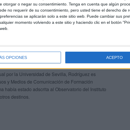
e otorgar o negar su consentimiento.
Tenga en cuenta que algún proc
de no requerir de su consentimiento, pero usted tiene el derecho de r
referencias se aplicarán solo a este sitio web. Puede cambiar sus pref
alquier momento volviendo a este sitio y haciendo clic en el botón "Pri
 web.
1 de enero y al día siguiente se incorporó a la docencia
s de su familia profesional. Al margen de la opción de
dido decantarse, según fuentes de su entorno, por otras
ÁS OPCIONES
ACEPTO
ra de Ceuta.
l por la Universidad de Sevilla, Rodríguez es
cesos y Medios de Comunicación de Formación
a había estado adscrita al Observatorio del Instituto
otros destinos.