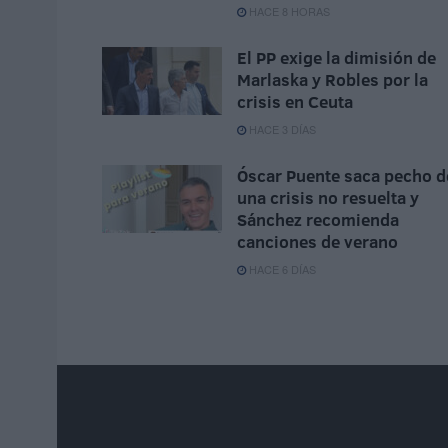
HACE 8 HORAS
El PP exige la dimisión de
Marlaska y Robles por la
crisis en Ceuta
HACE 3 DÍAS
Óscar Puente saca pecho d
una crisis no resuelta y
Sánchez recomienda
canciones de verano
HACE 6 DÍAS