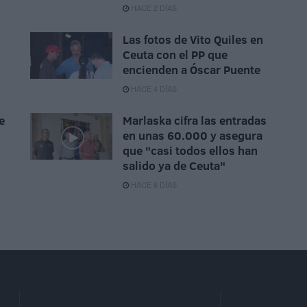
HACE 2 DÍAS
Las fotos de Vito Quiles en
Ceuta con el PP que
encienden a Óscar Puente
HACE 4 DÍAS
e
Marlaska cifra las entradas
en unas 60.000 y asegura
que "casi todos ellos han
salido ya de Ceuta"
HACE 6 DÍAS