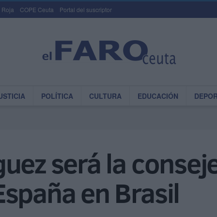
 Roja
COPE Ceuta
Portal del suscriptor
USTICIA
POLÍTICA
CULTURA
EDUCACIÓN
DEPO
uez será la consej
spaña en Brasil