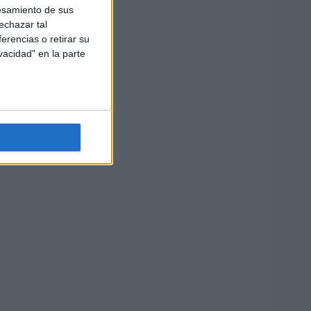
esamiento de sus
echazar tal
erencias o retirar su
vacidad" en la parte