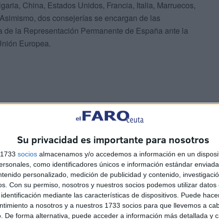
lgaria, China, Estados Unidos, Francia, Italia, Marruecos,
 Asimismo, dos consejerías se encargan de las
 la de la Representación Permanente de España ante la
Unión Europea.
Su privacidad es importante para nosotros
s 1733
socios
almacenamos y/o accedemos a información en un disposit
l ministerio aceptase cesar a Rodríguez en Ceuta, algo a
sonales, como identificadores únicos e información estándar enviada 
intentó nada más llegar a la Delegación en otoño de
ntenido personalizado, medición de publicidad y contenido, investigaci
 único argumento conocido para justificar su remoción
os.
Con su permiso, nosotros y nuestros socios podemos utilizar datos 
ba parte del círculo de confianza del aparato de Daoiz.
identificación mediante las características de dispositivos. Puede hacer
ntimiento a nosotros y a nuestros 1733 socios para que llevemos a ca
. De forma alternativa, puede acceder a información más detallada y 