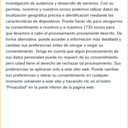
como profesional y ha conseguido
noquear a su rival
investigación de audiencia y desarrollo de servicios.
Con su
belga en el tercer asalto por KO
.
permiso, nosotros y nuestros socios podemos utilizar datos de
localización geográfica precisa e identificación mediante las
Fuentes desplazadas a Bélgica cuentan a
El Faro de
características de dispositivos. Puede hacer clic para otorgarnos
Ceuta
que
Yavir ha vencido a su rival en el tercer asalto
su consentimiento a nosotros y a nuestros 1733 socios para
que llevemos a cabo el procesamiento previamente descrito. De
por KO gracias a una patada circular baja en el muslo
,
forma alternativa, puede acceder a información más detallada y
por lo que
Yavir Ahmed
ha alcanzado su mayor éxito
cambiar sus preferencias antes de otorgar o negar su
hasta la fecha
.
consentimiento.
Tenga en cuenta que algún procesamiento de
sus datos personales puede no requerir de su consentimiento,
Ahmed ha sido varias veces
campeón de España
y ha
pero usted tiene el derecho de rechazar tal procesamiento. Sus
realizado en Bélgica su
debut sin protecciones
, un paso
preferencias se aplicarán solo a este sitio web. Puede cambiar
sus preferencias o retirar su consentimiento en cualquier
decisivo en su carrera deportiva que ha marcado su
momento volviendo a este sitio y haciendo clic en el botón
entrada al más alto nivel competitivo. Su participación
"Privacidad" en la parte inferior de la página web.
supone una muestra del
crecimiento del kickboxing
ceutí
, que cada año suma nuevos logros y demuestra su
potencial en el ámbito internacional.