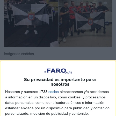
Imágenes cedidas
Ceuta tiene nuevo campeón de Europa en Kickboxing.
Su privacidad es importante para
nosotros
Yavir Ahmed
se ha coronado en
Amberes
y se ha
proclamado
campeón de Europa
.
Nosotros y nuestros 1733
socios
almacenamos y/o accedemos
a información en un dispositivo, como cookies, y procesamos
Es historia lo que ha conseguido el luchador de Ceuta
datos personales, como identificadores únicos e información
estándar enviada por un dispositivo para publicidad y contenido
Yavir Ahmed
. Era su primer combate sin protecciones
personalizado, medición de publicidad y contenido,