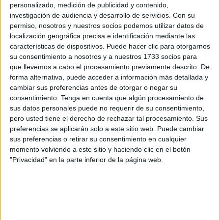
personalizado, medición de publicidad y contenido,
menos que en el campeonato del Mundo que se celebrará
investigación de audiencia y desarrollo de servicios.
Con su
en Bruselas este sábado.
permiso, nosotros y nuestros socios podemos utilizar datos de
localización geográfica precisa e identificación mediante las
Este fin de semana
,
Bélgica se convertirá en el
características de dispositivos. Puede hacer clic para otorgarnos
su consentimiento a nosotros y a nuestros 1733 socios para
epicentro del kickboxing mundial
con la celebración de
que llevemos a cabo el procesamiento previamente descrito. De
una de las veladas
más esperadas del año
.
forma alternativa, puede acceder a información más detallada y
cambiar sus preferencias antes de otorgar o negar su
Entre los protagonistas estarán dos destacados deportistas
consentimiento.
Tenga en cuenta que algún procesamiento de
ceutíes, ellos son:
Alejandro Jaramillo y Yavir Ahmed
,
sus datos personales puede no requerir de su consentimiento,
quienes representarán al Club Vikingos de Ceuta, bajo la
pero usted tiene el derecho de rechazar tal procesamiento. Sus
dirección técnica de Tarik Puerto y la presidencia de
preferencias se aplicarán solo a este sitio web. Puede cambiar
sus preferencias o retirar su consentimiento en cualquier
Mustafá Triki,
figura clave en el desarrollo y promoción
momento volviendo a este sitio y haciendo clic en el botón
de este deporte en la ciudad autónoma.
"Privacidad" en la parte inferior de la página web.
Mejores luchadores del panorama
internacional