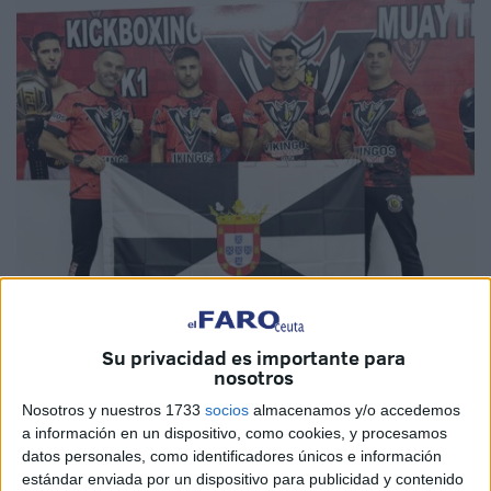
Imagen cedida
Su privacidad es importante para
nosotros
Nosotros y nuestros 1733
socios
almacenamos y/o accedemos
Alejandro Jaramillo y Yavir Ahmed representarán al
a información en un dispositivo, como cookies, y procesamos
datos personales, como identificadores únicos e información
Club Vikingos de Ceuta
en una destacada velada
estándar enviada por un dispositivo para publicidad y contenido
internacional de Kickboxing en Bélgica, nada más ni nada