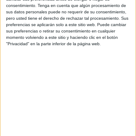
“Disfrutará de una experiencia única e inolvidable. Se
consentimiento.
Tenga en cuenta que algún procesamiento de
desplazará al Complejo Mohamed VI en Salé y formará
sus datos personales puede no requerir de su consentimiento,
parte de la selección absoluta femenina de Marruecos”.
pero usted tiene el derecho de rechazar tal procesamiento. Sus
preferencias se aplicarán solo a este sitio web. Puede cambiar
La cancerbera se desplazará a la localidad de Salé del 2
sus preferencias o retirar su consentimiento en cualquier
al 6 de febrero para estar junto con sus compañeras y
momento volviendo a este sitio y haciendo clic en el botón
"Privacidad" en la parte inferior de la página web.
realizar esta convocatoria de acuerdo a los amistosos que
tiene programada la selección de fútbol sala femenina de
Marruecos.
Y es que la jugadora ceutí se concentrará en el gran
Complejo Deportivo Mohamed VI en la localidad de Salé,
al sur del país vecino. Este recinto cuenta con múltiples
espacios para albergar a deportistas de élite y en la que
una futbolista de Ceuta disfrutará de estas magníficas
instalaciones.
La joven promesa del fútbol sala ceutí, Yasmin Mohamed,
ha recibido la convocatoria para formar parte de la