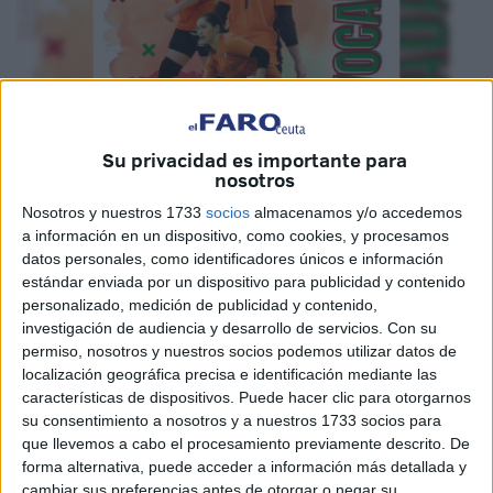
Su privacidad es importante para
nosotros
Nosotros y nuestros 1733
socios
almacenamos y/o accedemos
Imagen cedida
a información en un dispositivo, como cookies, y procesamos
datos personales, como identificadores únicos e información
estándar enviada por un dispositivo para publicidad y contenido
personalizado, medición de publicidad y contenido,
investigación de audiencia y desarrollo de servicios.
Con su
Yasmin Mohamed, la portera del
CD Camoens
de Ceuta
permiso, nosotros y nuestros socios podemos utilizar datos de
ha sido convocada con la selección absoluta de
fútbol
localización geográfica precisa e identificación mediante las
sala
de
Marruecos
en la primera experiencia de la
características de dispositivos. Puede hacer clic para otorgarnos
jugadora caballa con la casaca internacional.
su consentimiento a nosotros y a nuestros 1733 socios para
que llevemos a cabo el procesamiento previamente descrito. De
El club ceutí lo ha anunciado de la siguiente manera:
forma alternativa, puede acceder a información más detallada y
cambiar sus preferencias antes de otorgar o negar su