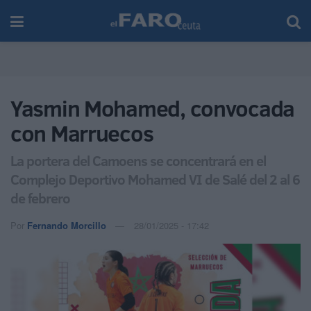
Yasmin Mohamed, convocada
con Marruecos
La portera del Camoens se concentrará en el
Complejo Deportivo Mohamed VI de Salé del 2 al 6
de febrero
Por
Fernando Morcillo
28/01/2025 - 17:42