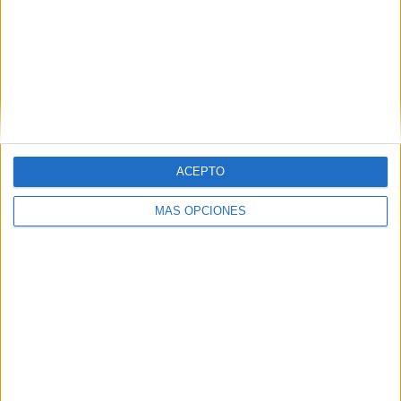
expulsaba.
Todo parecía terminar con empate a cero, pero en la última
jugada, en el minuto 96, Willy de zurdazo tremendo
marcaba el tanto de la victoria. Celebración por todo lo alto
en todo el estadio. El Ceuta conseguía una importante
victoria ante el líder.
ACEPTO
MÁS OPCIONES