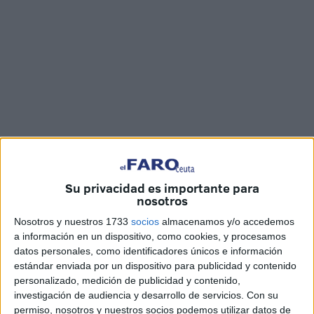
Imágenes: Ben Zakour
Su privacidad es importante para
nosotros
Ni soñado se podía esperar el final del partido del
Ceuta
Nosotros y nuestros 1733
socios
almacenamos y/o accedemos
este domingo. Todo parecía que se iba a terminar con
a información en un dispositivo, como cookies, y procesamos
datos personales, como identificadores únicos e información
empate a cero, pero el centrocampista Willy recogió una
estándar enviada por un dispositivo para publicidad y contenido
pelota en el minuto 96 y marcó, para darle así la victoria
personalizado, medición de publicidad y contenido,
ante el líder, el Ciudad de Lucena.
investigación de audiencia y desarrollo de servicios.
Con su
permiso, nosotros y nuestros socios podemos utilizar datos de