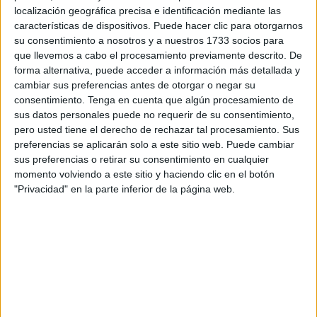
El encuentro contra el primer clasificado era de los que
localización geográfica precisa e identificación mediante las
están en cualquier calendario del rival para intentar
características de dispositivos. Puede hacer clic para otorgarnos
su consentimiento a nosotros y a nuestros 1733 socios para
ganarlo. El Ceuta necesitaba conseguir el triunfo para
que llevemos a cabo el procesamiento previamente descrito. De
recortar distancias con los de arriba y colocarse más cerca
forma alternativa, puede acceder a información más detallada y
de la primera plaza, objetivo que tiene en mente el técnico.
cambiar sus preferencias antes de otorgar o negar su
consentimiento.
Tenga en cuenta que algún procesamiento de
José Juan Romero introdujo el mismo once titular del
sus datos personales puede no requerir de su consentimiento,
último encuentro en el ‘Alfonso Murube’ con la única
pero usted tiene el derecho de rechazar tal procesamiento. Sus
preferencias se aplicarán solo a este sitio web. Puede cambiar
variante de Chakir, que entraba en detrimento de Willy.
sus preferencias o retirar su consentimiento en cualquier
momento volviendo a este sitio y haciendo clic en el botón
Con todo eso, el equipo caballa volvió a apostar por su
"Privacidad" en la parte inferior de la página web.
mismo juego de siempre, control de la pelota e intentando
llegar con peligro al área. Sin embargo, la primera ocasión
fue para el Ciudad de Lucena, con un remate de Luismi en
el área chica, que salió muy por encima del larguero.
El conjunto cordobés dejaba a su rival tener la posesión
pero tampoco descuidaba su portería, para evitar el gol del