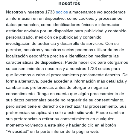
nosotros
intervención policial
, cargas y escolta de los ciclistas
Nosotros y nuestros 1733
socios
almacenamos y/o accedemos
hasta sus hoteles, dejando un final sin podio, sin himnos ni
a información en un dispositivo, como cookies, y procesamos
ramos de flores, y en su lugar,
botes de humo, barricadas
datos personales, como identificadores únicos e información
y escenas de caos
. Cabe señalar que en
Ceuta
también
estándar enviada por un dispositivo para publicidad y contenido
personalizado, medición de publicidad y contenido,
se han producido
manifestaciones
y marchas pro-
investigación de audiencia y desarrollo de servicios.
Con su
palestinas.
permiso, nosotros y nuestros socios podemos utilizar datos de
localización geográfica precisa e identificación mediante las
Desde el inicio, esta Vuelta mostró un carácter atípico. Tras
características de dispositivos. Puede hacer clic para otorgarnos
las primeras etapas celebradas en Piamonte, Italia, y una
su consentimiento a nosotros y a nuestros 1733 socios para
cuarta jornada en Francia, la quinta jornada en
Figueres
que llevemos a cabo el procesamiento previamente descrito. De
forma alternativa, puede acceder a información más detallada y
(Girona)
marcó el inicio de los incidentes. Durante la
cambiar sus preferencias antes de otorgar o negar su
contrarreloj por equipos, un grupo de manifestantes
consentimiento.
Tenga en cuenta que algún procesamiento de
obstaculizó el paso del
equipo Israel Premier Tech
, lo
sus datos personales puede no requerir de su consentimiento,
que supuso el primer aviso para la organización y un
pero usted tiene el derecho de rechazar tal procesamiento. Sus
preferencias se aplicarán solo a este sitio web. Puede cambiar
desafío de seguridad que se extendió durante toda la
sus preferencias o retirar su consentimiento en cualquier
competición.
momento volviendo a este sitio y haciendo clic en el botón
"Privacidad" en la parte inferior de la página web.