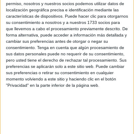
el escenario. Tampoco faltaban los cámaras, los
permiso, nosotros y nuestros socios podemos utilizar datos de
presentadores ni los regidores que indicaban al público
localización geográfica precisa e identificación mediante las
características de dispositivos. Puede hacer clic para otorgarnos
cuando tenían que aplaudir en esta versión tan especial de
su consentimiento a nosotros y a nuestros 1733 socios para
este programa.
que llevemos a cabo el procesamiento previamente descrito. De
forma alternativa, puede acceder a información más detallada y
Y es que, cabe señalar que en todo momento
han tenido
cambiar sus preferencias antes de otorgar o negar su
muy presente a la virgen Inmaculada, a cuyo honor
consentimiento.
Tenga en cuenta que algún procesamiento de
están celebrando las fiestas patronales de este
sus datos personales puede no requerir de su consentimiento,
pero usted tiene el derecho de rechazar tal procesamiento. Sus
colegio
.
preferencias se aplicarán solo a este sitio web. Puede cambiar
sus preferencias o retirar su consentimiento en cualquier
Una participación muy especial
momento volviendo a este sitio y haciendo clic en el botón
"Privacidad" en la parte inferior de la página web.
Cuando ya se han presentado los coaches y se
encontraban en sus sillones listos para escuchar a los
artistas, se ha dado paso al primero de ellos.
Se trataba de
Miguel Ramírez
, quien fuera, en la
realidad, finalista de la última edición de La Voz Kids.