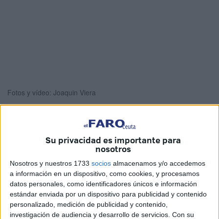
Fotos y vídeo: Joaquin Viera
Su privacidad es importante para
Los alumnos del colegio
La Inmaculada
han representado
nosotros
un episodio del programa ‘La Voz Kids versión
Nosotros y nuestros 1733
socios
almacenamos y/o accedemos
Inmaculada’
en el Teatro Auditorio del Revellín de Ceuta.
a información en un dispositivo, como cookies, y procesamos
datos personales, como identificadores únicos e información
Los pequeños,
transformados en los protagonistas de
estándar enviada por un dispositivo para publicidad y contenido
este programa
, como Edurne, Manuel Turizo, David
personalizado, medición de publicidad y contenido,
Bisbal, Lola Índigo o Santi Millán, entre otros, han tomado
investigación de audiencia y desarrollo de servicios.
Con su