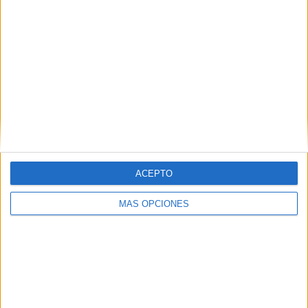
Con todo ello, los escolares han vivido una jornada muy
diferente, sintiéndose unos verdaderos artistas sobre las
tablas del Revellín mientras representaban esta versión
tan especial de La Voz Kids.
Cabe señalar que esta actividad se enmarca en las
actividades organizadas por el colegio La Inmaculada para
celebrar sus fiestas patronales en honor a la Virgen
Inmaculada.
ACEPTO
MÁS OPCIONES