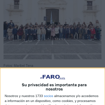
Fotos: Maribel Tena
Su privacidad es importante para
Alumnos de
1º, 2º y 3º de Primaria del
colegio La
nosotros
Inmaculada
han peregrinado en la mañana de este lunes
Nosotros y nuestros 1733
socios
almacenamos y/o accedemos
hasta el Santuario de Nuestra Señora de África, en Ceuta,
a información en un dispositivo, como cookies, y procesamos