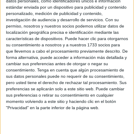
para
ganar el jubileo de la Esperanza
. Algo, que
datos personales, como identificadores únicos e información
estándar enviada por un dispositivo para publicidad y contenido
finalmente han logrado estos pequeños.
personalizado, medición de publicidad y contenido,
investigación de audiencia y desarrollo de servicios.
Con su
Esta actividad se enmarca en
la celebración de las
permiso, nosotros y nuestros socios podemos utilizar datos de
fiestas patronales del colegio en honor a la virgen
localización geográfica precisa e identificación mediante las
Inmaculada
, que se conmemorada cada 8 de diciembre, y
características de dispositivos. Puede hacer clic para otorgarnos
que dieron el pistoletazo de salido el pasado sábado con
su consentimiento a nosotros y a nuestros 1733 socios para
que llevemos a cabo el procesamiento previamente descrito. De
su
III Carrera Solidaria
.
forma alternativa, puede acceder a información más detallada y
cambiar sus preferencias antes de otorgar o negar su
Peregrinación a la iglesia de África
consentimiento.
Tenga en cuenta que algún procesamiento de
sus datos personales puede no requerir de su consentimiento,
Unos minutos antes de las 10 de la mañana, los escolares,
pero usted tiene el derecho de rechazar tal procesamiento. Sus
preferencias se aplicarán solo a este sitio web. Puede cambiar
acompañados por sus maestros y también algunos padres,
sus preferencias o retirar su consentimiento en cualquier
han salido del colegio La Inmaculado para comenzar su
momento volviendo a este sitio y haciendo clic en el botón
peregrinación hasta la iglesia de Nuestra Señora de África.
"Privacidad" en la parte inferior de la página web.
Con suma ilusión, tres alumnos de 3º de Primaria
portaban el estandarte del colegio y marcaban el inicio