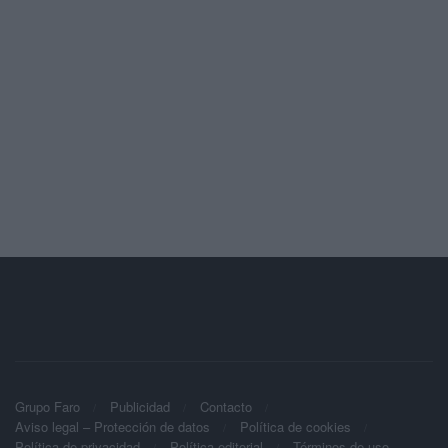
Grupo Faro
Publicidad
Contacto
Aviso legal – Protección de datos
Política de cookies
Política de privacidad
Política editorial
Términos de uso