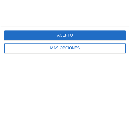
ACEPTO
MÁS OPCIONES
Tags:
Ayuntamiento
Pleno de la Asamblea de Ceuta
Vox
Related
Posts
Vox apoya "toda movilización ciudadana"
en defensa de la españolidad y seguridad