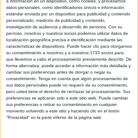
a información en un dispositivo, como cookies, y procesamos
tónica
cada vez que, por parte de Verdejo, se presenten
datos personales, como identificadores únicos e información
enmiendas.
estándar enviada por un dispositivo para publicidad y contenido
personalizado, medición de publicidad y contenido,
“Nuestro grupo solo tiene capacidad propositiva y por ello,
investigación de audiencia y desarrollo de servicios.
Con su
registradas las propuestas, consideramos cumplida una
permiso, nosotros y nuestros socios podemos utilizar datos de
parte esencial de nuestra función”, ha indicado Redondo,
localización geográfica precisa e identificación mediante las
características de dispositivos. Puede hacer clic para otorgarnos
ante las risas evidentes de un Carlos Verdejo que, de
su consentimiento a nosotros y a nuestros 1733 socios para
nuevo,
anula la capacidad de Vox en los plenos desde
que llevemos a cabo el procesamiento previamente descrito. De
su papel de diputado no adscrito
.
forma alternativa, puede acceder a información más detallada y
cambiar sus preferencias antes de otorgar o negar su
“Cierto es que podríamos permitir el debate, pero
sería
consentimiento.
Tenga en cuenta que algún procesamiento de
injusto facilitar el uso fraudulento e instrumental de las
sus datos personales puede no requerir de su consentimiento,
pero usted tiene el derecho de rechazar tal procesamiento. Sus
herramientas
que se ponen a disposición de los grupos
preferencias se aplicarán solo a este sitio web. Puede cambiar
políticos para mejorar, enriquecer y dignificar tanto la
sus preferencias o retirar su consentimiento en cualquier
capacidad propositiva como el propio debate
momento volviendo a este sitio y haciendo clic en el botón
parlamentario”, ha proseguido.
"Privacidad" en la parte inferior de la página web.
Críticas a las “pseudoenmiendas”