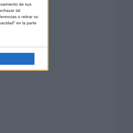
esamiento de sus
echazar tal
erencias o retirar su
vacidad" en la parte