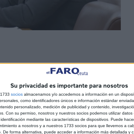
medida se implantó en 2006, hasta el año 2023 no se
Su privacidad es importante para nosotros
n pasado 18 años hasta que se ha hecho efectiva”, ha
s 1733
socios
almacenamos y/o accedemos a información en un disposit
sonales, como identificadores únicos e información estándar enviada 
ntenido personalizado, medición de publicidad y contenido, investigaci
os.
Con su permiso, nosotros y nuestros socios podemos utilizar datos 
según ha expresado, “la falta de consideración y
identificación mediante las características de dispositivos. Puede hacer
rabajadores que incluso entregan su vida”, ha
ntimiento a nosotros y a nuestros 1733 socios para que llevemos a ca
 formación política han “denunciado constantemente
. De forma alternativa, puede acceder a información más detallada y 