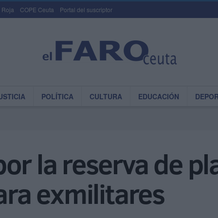
 Roja
COPE Ceuta
Portal del suscriptor
USTICIA
POLÍTICA
CULTURA
EDUCACIÓN
DEPO
or la reserva de pla
ara exmilitares