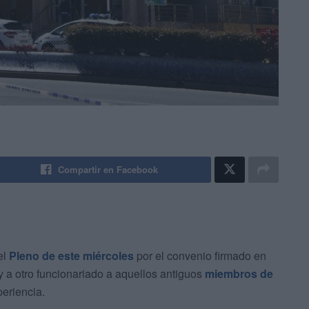
Compartir en Facebook
el
Pleno de este miércoles
por el convenio firmado en
y a otro funcionariado a aquellos antiguos
miembros de
eriencia.