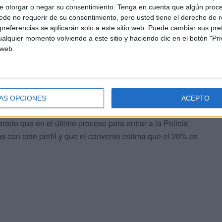
e otorgar o negar su consentimiento.
Tenga en cuenta que algún proc
de no requerir de su consentimiento, pero usted tiene el derecho de r
referencias se aplicarán solo a este sitio web. Puede cambiar sus pref
alquier momento volviendo a este sitio y haciendo clic en el botón "Pri
 web.
ÁS OPCIONES
ACEPTO
rado que en el último proceso para entrar a la Policía
s con este perfil y que el convenio estima que el 20% es