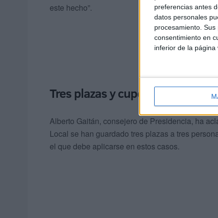
este hecho”.
preferencias antes d
datos personales pue
procesamiento. Sus p
consentimiento en cu
inferior de la página
Tres plazas y cupo del 20%
M
Alberto Gaitán, consejero de Presidencia, ha acla
Local se han guardado tres plazas a tres persona
el que debe aplicarse en estos casos.