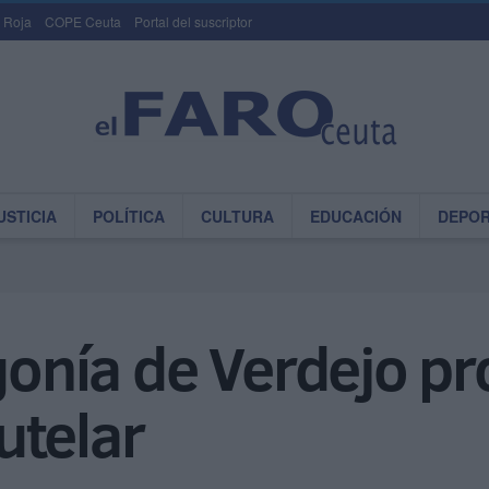
 Roja
COPE Ceuta
Portal del suscriptor
USTICIA
POLÍTICA
CULTURA
EDUCACIÓN
DEPO
agonía de Verdejo p
utelar