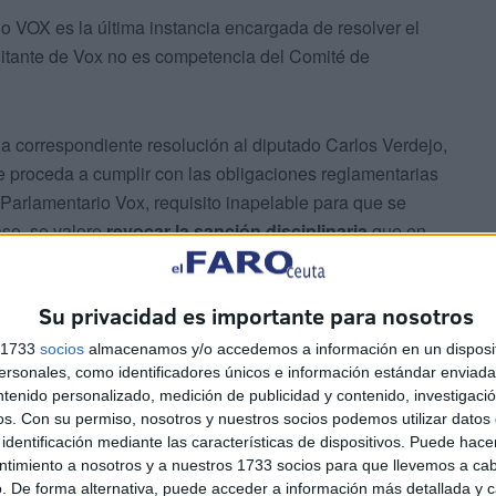
o VOX es la última instancia encargada de resolver el
ilitante de Vox no es competencia del Comité de
la correspondiente resolución al diputado Carlos Verdejo,
 proceda a cumplir con las obligaciones reglamentarias
Parlamentario Vox, requisito inapelable para que se
aso, se valore
revocar la sanción disciplinaria
que en
Su privacidad es importante para nosotros
s 1733
socios
almacenamos y/o accedemos a información en un disposit
sonales, como identificadores únicos e información estándar enviada 
ntenido personalizado, medición de publicidad y contenido, investigaci
os.
Con su permiso, nosotros y nuestros socios podemos utilizar datos 
identificación mediante las características de dispositivos. Puede hacer
ntimiento a nosotros y a nuestros 1733 socios para que llevemos a ca
. De forma alternativa, puede acceder a información más detallada y 