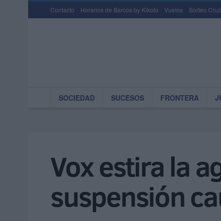
Contacto
Horarios de Barcos by Kikoto
Vuelos
Sorteo Cruz
SOCIEDAD
SUCESOS
FRONTERA
J
Vox estira la 
suspensión ca