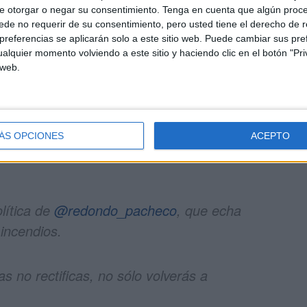
e otorgar o negar su consentimiento.
Tenga en cuenta que algún proc
o pedía a Vox que dejara de vetarle en los plenos.
de no requerir de su consentimiento, pero usted tiene el derecho de r
referencias se aplicarán solo a este sitio web. Puede cambiar sus pref
bajando por su cuenta y al margen de la dirección de
alquier momento volviendo a este sitio y haciendo clic en el botón "Pri
ne relación alguna. No obstante, es a día de hoy un
 web.
 por cuánto tiempo.
ÁS OPCIONES
ACEPTO
lítica de
@redondo_pacheco
, que echa
 incendios.
as no rectificas, no sólo volverás a