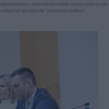
glamentarios y extiende la medida sancionadora más me
alizar un ejercicio de “piromanía política”