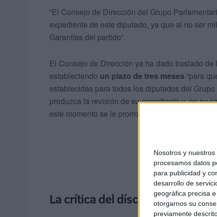
“El Consejo de Dirección del Grupo Parlamentari
expediente de este diputado, ya que al no ser m
Garantías del partido”.
El Consejo de Dirección ya ha dado traslado de 
estableciendo
un plazo de tres meses
“para que
establecidas para todos los diputados del Grupo 
produzca la revisión de su expediente y, en su c
este momento se le prorroga”.
Nosotros y nuestro
procesamos datos per
para publicidad y co
desarrollo de servici
geográfica precisa e 
La crítica del díscolo
otorgarnos su conse
previamente descrito