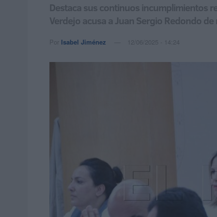
Destaca sus continuos incumplimientos re
Verdejo acusa a Juan Sergio Redondo de re
Por
Isabel Jiménez
12/06/2025 - 14:24