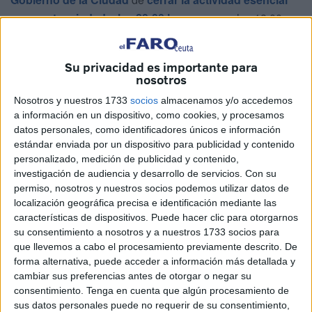
en nuestra ciudad a las 20:00 horas
-y no a las 18:00
como se anunció en un primer momento-. Para la
formación, ni a las seis ni a las ocho se debe hacer este
Su privacidad es importante para
'cerrojazo'.
nosotros
“Desde Vox nos hemos venido posicionando contra todas
Nosotros y nuestros 1733
socios
almacenamos y/o accedemos
a información en un dispositivo, como cookies, y procesamos
aquellas medidas restrictivas que entendíamos que no
datos personales, como identificadores únicos e información
beneficiaban en absoluto al control de la extensión de la
estándar enviada por un dispositivo para publicidad y contenido
pandemia y que, por el contrario, perjudicaban
personalizado, medición de publicidad y contenido,
abiertamente y casi de manera definitiva al tejido
investigación de audiencia y desarrollo de servicios.
Con su
permiso, nosotros y nuestros socios podemos utilizar datos de
económico y empresarial de la ciudad”, explica el
localización geográfica precisa e identificación mediante las
presidente de la formación, Juan Sergio Redondo. Por
características de dispositivos. Puede hacer clic para otorgarnos
ello, Vox muestra una vez más su “absoluto rechazo” a
su consentimiento a nosotros y a nuestros 1733 socios para
retrasar a las 20.00 horas “la ya disparatada idea de cerrar
que llevemos a cabo el procesamiento previamente descrito. De
forma alternativa, puede acceder a información más detallada y
la actividad ‘no esencial’ a las 18.00 horas”. “Es una
cambiar sus preferencias antes de otorgar o negar su
decisión tan absurda como la anterior y, del mismo modo,
consentimiento.
Tenga en cuenta que algún procesamiento de
va a generar mayor perjuicio a nuestra economía que
sus datos personales puede no requerir de su consentimiento,