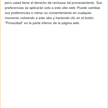
algún beneficio al control de la pandemia”, advierte
pero usted tiene el derecho de rechazar tal procesamiento. Sus
preferencias se aplicarán solo a este sitio web. Puede cambiar
Redondo.
sus preferencias o retirar su consentimiento en cualquier
momento volviendo a este sitio y haciendo clic en el botón
Para Vox Ceuta, “es igual de preocupante la precipitación
"Privacidad" en la parte inferior de la página web.
en la toma de estas decisiones por parte del Gobierno
local, quien se dedica a lanzar modificaciones cada vez
más restrictivas de sus decretos de emergencia, sin ni
siquiera haber dado margen temporal para hacer una
valoración real de los resultados de esas medidas”.
Además, Redondo le reprocha al Ejecutivo que acabe
actuando, en la mayor parte de los casos, “a remolque de
una comunidad que, como la andaluza, para nada puede
asemejarse en recursos, competencias y economía a
Ceuta”.
El Gobierno "está cediendo a la presión de
PSOE y Caballas"